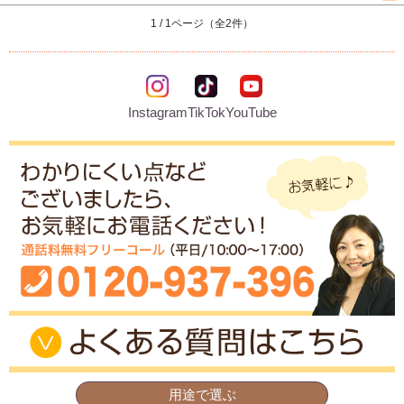
結婚祝い
1 / 1ページ（全2件）
新築祝い
初盆・新盆
Instagram
TikTok
YouTube
お中元
プレゼント
長寿のお祝い
各種記念品
カタログ
その他
用途で選ぶ