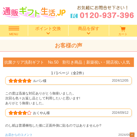
ポイント交換
商品を探す
カート
MENU
お客様の声
快気祝い
香典返し
抗菌クリア洗剤ギフト No.50 割引き商品｜新築祝い・開店祝い人気
1 / 1ページ（全2件）
出産内祝い
2024/12/05
ルパン様
結婚内祝い
この度は迅速な対応ありがとう御座いました。
次回も色々お返し品として利用したいと思います!
ありがとう御座いました。
結婚引き出物
2024/09/12
おくやん様
出産祝い
のし紙は普通梱包した後に正面外側に貼るのではありませんか?
お店からのコメント
2024/09/17