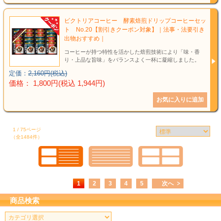
ビクトリアコーヒー 酵素焙煎ドリップコーヒーセッ
ト No.20【割引きクーポン対象】｜法事・法要引き
出物おすすめ｜
コーヒーが持つ特性を活かした焙煎技術により「味・香
り・上品な旨味」をバランスよく一杯に凝縮しました。
定価：
2,160円(税込)
価格： 1,800円(税込 1,944円)
1 / 75ページ
（全1484件）
1
2
3
4
5
次へ
商品検索