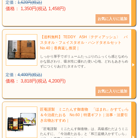
定価：
1,620円(税込)
価格： 1,350円(税込 1,458円)
【送料無料】 TEDDY ASH〈テディアッシュ〉 バ
スタオル・フェイスタオル・ハンドタオルセット
No.40｜香典返し推奨｜
しっかり厚手でボリュームたっぷりのふっくら感となめら
かな肌ざわり、吸水性に優れた使い心地、どれもあきらめ
ずにつくりあげたタオルです。
定価：
4,400円(税込)
価格： 3,818円(税込 4,200円)
匠菴謹製 ミニたんす御進物 「ほまれ」かすてぃら
＆今治産たおる No.60｜特選ギフト｜法事・法要引
き出物おすすめ｜
「匠菴謹製 ミニたんす御進物」は、高級感ただようミニ
たんすに、「今治産たおる」と「和三盆糖入かすてぃら」