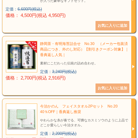
が入った豪華なギフトセット。
定価：
6,600円(税込)
価格： 4,500円(税込 4,950円)
静岡茶・有明海苔詰合せ No.30 （メーカー包装済
商品につき、外のし対応）【割引きクーポン対象】｜
香典返し人気｜
素材にこだわった伝統の詰め合わせ。
定価：
3,240円(税込)
価格： 2,700円(税込 2,916円)
今治かのん フェイスタオル2Pセット No.20
40％OFF｜香典返し推奨
やわらかな糸が奏でる、可憐なカスミソウのように上品で
どこか愛らしい今治タオル。
定価：
2,200円(税込)