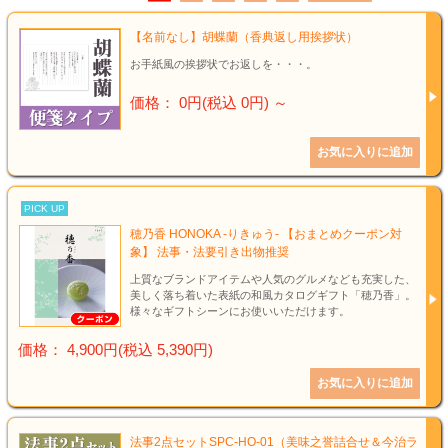
結婚祝い
【名前なし】胡蝶蘭（香典返し用挨拶状）
新築祝い
お手紙風の挨拶状でお返しを・・・。
初盆・新盆
価格： 0円(税込 0円)
～
お中元
プレゼント
PICK UP
穂乃香 HONOKA -りきゅう- 【おまとめクーポン対
長寿のお祝い
象】 法事・法要引き出物推奨
上質なブランドアイテムや人気のグルメなども充実した、
美しく落ち着いた表紙の和風カタログギフト「穂乃香」。
各種記念品
様々なギフトシーンにお使いいただけます。
価格： 4,900円(税込 5,390円)
カタログ
その他
法事2点セットSPC-HO-01（美味之誉詰合せ＆今治ラ