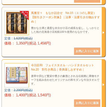
風雅甘々 もなか詰合せ No.15（エコのし限定）
【割引きクーポン対象】｜法事・法要引き出物おすす
め｜
豊かな土壌と適度な水分が小豆の成長を促し、しっかりと
した粒の北海道小豆粒餡100％使用のもなかです。
定価：
1,620円(税込)
価格： 1,350円(税込 1,458円)
今治日和 フェイスタオル・ハンドタオルセット
No.20 割引き商品｜香典返しおすすめ｜
唐草や貝など繁栄や豊さの象徴とされる伝統柄に果物モチ
ーフを組み合わせたオリジナルの和モダンな今治タオルで
す。
定価：
2,200円(税込)
価格： 1,400円(税込 1,540円)