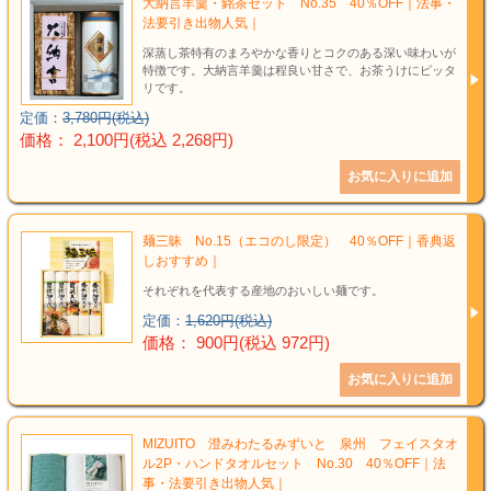
大納言羊羹・銘茶セット No.35 40％OFF｜法事・
法要引き出物人気｜
深蒸し茶特有のまろやかな香りとコクのある深い味わいが
特徴です。大納言羊羹は程良い甘さで、お茶うけにピッタ
リです。
定価：
3,780円(税込)
価格： 2,100円(税込 2,268円)
麺三昧 No.15（エコのし限定） 40％OFF｜香典返
しおすすめ｜
それぞれを代表する産地のおいしい麺です。
定価：
1,620円(税込)
価格： 900円(税込 972円)
MIZUITO 澄みわたるみずいと 泉州 フェイスタオ
ル2P・ハンドタオルセット No.30 40％OFF｜法
事・法要引き出物人気｜