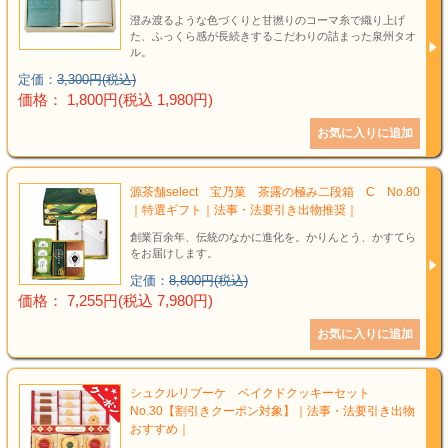
澄み渡るような色づくりと甘撚りのコーマ糸で織り上げ
た、ふっくら感が長続きするこだわりの詰まった泉州タオ
ル。
定価：
3,300円(税込)
価格： 1,800円(税込 1,980円)
源茶舗select 宝乃菓 茶露の極み二段箱 C No.80
｜特選ギフト｜法事・法要引き出物推奨｜
創業百余年、伝統のなかに進化を。かりんとう、かすてら
をお届けします。
定価：
8,800円(税込)
価格： 7,255円(税込 7,980円)
シュクルリブーケ ベイクドクッキーセット
No.30【割引きクーポン対象】｜法事・法要引き出物
おすすめ｜