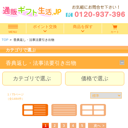
ポイント交換
商品を探す
カート
MENU
TOP
>
香典返し・法事法要引き出物
快気祝い
カテゴリで選ぶ
香典返し
香典返し・法事法要引き出物
出産内祝い
カテゴリで選ぶ
価格で選ぶ
結婚内祝い
1 / 75ページ
（全1484件）
結婚引き出物
出産祝い
1
2
3
4
5
次へ