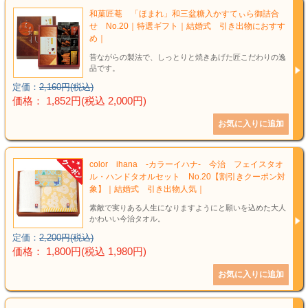
和菓匠菴 「ほまれ」和三盆糖入かすてぃら御詰合
せ No.20｜特選ギフト｜結婚式 引き出物におすす
め｜
昔ながらの製法で、しっとりと焼きあげた匠こだわりの逸
品です。
定価：
2,160円(税込)
価格： 1,852円(税込 2,000円)
color ihana -カラーイハナ- 今治 フェイスタオ
ル・ハンドタオルセット No.20【割引きクーポン対
象】｜結婚式 引き出物人気｜
素敵で実りある人生になりますようにと願いを込めた大人
かわいい今治タオル。
定価：
2,200円(税込)
価格： 1,800円(税込 1,980円)