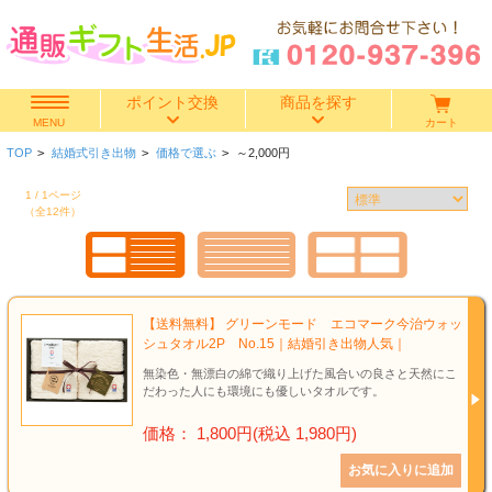
ポイント交換
商品を探す
カート
MENU
TOP
>
結婚式引き出物
>
価格で選ぶ
>
～2,000円
快気祝い
1 / 1ページ
（全12件）
香典返し
出産内祝い
【送料無料】 グリーンモード エコマーク今治ウォッ
結婚内祝い
シュタオル2P No.15｜結婚引き出物人気｜
無染色・無漂白の綿で織り上げた風合いの良さと天然にこ
結婚引き出物
だわった人にも環境にも優しいタオルです。
価格： 1,800円(税込 1,980円)
出産祝い