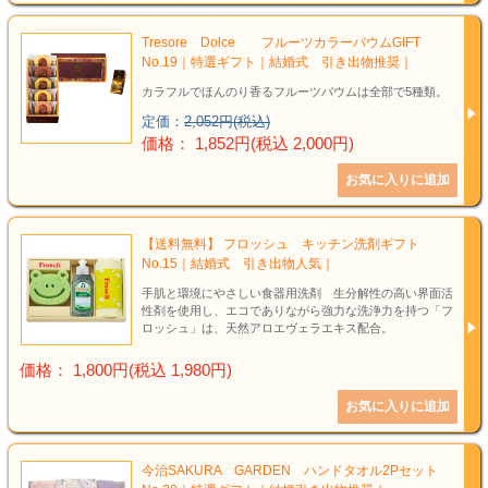
結婚祝い
Tresore Dolce フルーツカラーバウムGIFT
新築祝い
No.19｜特選ギフト｜結婚式 引き出物推奨｜
カラフルでほんのり香るフルーツバウムは全部で5種類。
初盆・新盆
定価：
2,052円(税込)
価格： 1,852円(税込 2,000円)
お中元
プレゼント
【送料無料】 フロッシュ キッチン洗剤ギフト
No.15｜結婚式 引き出物人気｜
長寿のお祝い
手肌と環境にやさしい食器用洗剤 生分解性の高い界面活
性剤を使用し、エコでありながら強力な洗浄力を持つ「フ
各種記念品
ロッシュ」は、天然アロエヴェラエキス配合。
価格： 1,800円(税込 1,980円)
カタログ
その他
今治SAKURA GARDEN ハンドタオル2Pセット