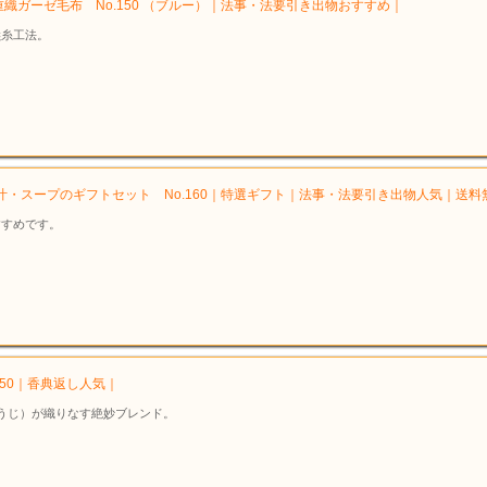
織ガーゼ毛布 No.150 （ブルー）｜法事・法要引き出物おすすめ｜
撚糸工法。
噌汁・スープのギフトセット No.160｜特選ギフト｜法事・法要引き出物人気｜送料
すすめです。
50｜香典返し人気｜
うじ）が織りなす絶妙ブレンド。