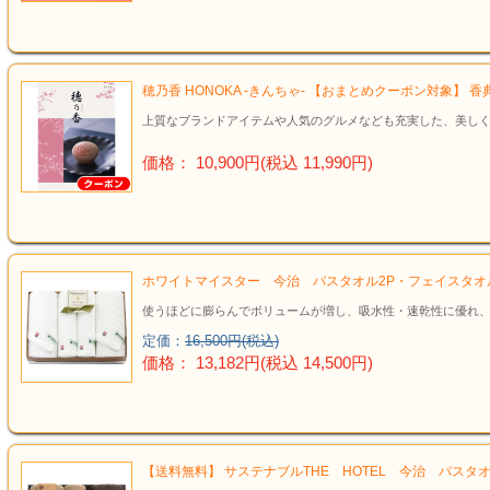
結婚祝い
新築祝い
穂乃香 HONOKA -きんちゃ- 【おまとめクーポン対象】 
上質なブランドアイテムや人気のグルメなども充実した、美しく
初盆・新盆
価格： 10,900円(税込 11,990円)
お中元
プレゼント
ホワイトマイスター 今治 バスタオル2P・フェイスタオル
長寿のお祝い
使うほどに膨らんでボリュームが増し、吸水性・速乾性に優れ
定価：
16,500円(税込)
各種記念品
価格： 13,182円(税込 14,500円)
カタログ
その他
【送料無料】 サステナブルTHE HOTEL 今治 バスタ