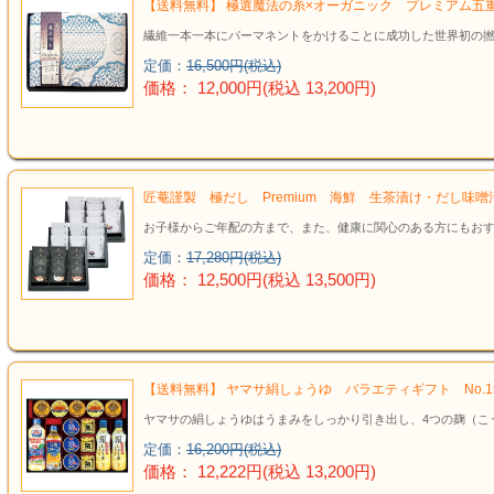
【送料無料】 極選魔法の糸×オーガニック プレミアム五重
繊維一本一本にパーマネントをかけることに成功した世界初の
定価：
16,500円(税込)
価格： 12,000円(税込 13,200円)
匠菴謹製 極だし Premium 海鮮 生茶漬け・だし味
お子様からご年配の方まで、また、健康に関心のある方にもお
定価：
17,280円(税込)
価格： 12,500円(税込 13,500円)
【送料無料】 ヤマサ絹しょうゆ バラエティギフト No.1
ヤマサの絹しょうゆはうまみをしっかり引き出し、4つの麹（こ
定価：
16,200円(税込)
価格： 12,222円(税込 13,200円)