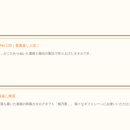
No.120｜香典返し人気｜
所」がこだわりぬいた素材と秘伝の製法で作り上げたタオルです。
香典返し推奨
落ち着いた表紙の和風カタログギフト「穂乃香」。 様々なギフトシーンにお使いいただけ