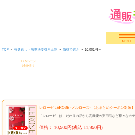
MENU
TOP
>
香典返し・法事法要引き出物
>
価格で選ぶ
>
10,001円～
快気祝い
1 / 5ページ
（全84件）
香典返し
出産内祝い
結婚内祝い
レローゼ LEROSE -メルローズ- 【おまとめクーポン対
結婚引き出物
「レローゼ」はこだわりの品から高機能の実用品など様々なカテ
価格： 10,900円(税込 11,990円)
出産祝い