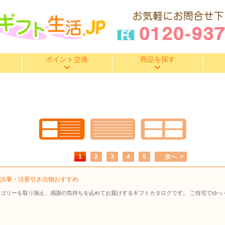
ポイント交換
商品を探す
1
2
3
4
5
次へ
象】法事・法要引き出物おすすめ
ゴリーを取り揃え、感謝の気持ちを込めてお届けするギフトカタログです。 ご自宅でゆっ