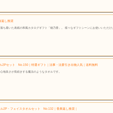
香典返し推奨
落ち着いた表紙の和風カタログギフト「穂乃香」。 様々なギフトシーンにお使いいただけ
2Pセット No.150｜特選ギフト｜法事・法要引き出物人気｜送料無料
、心地良さが長続きする魔法のようなタオルです。
オル2P・フェイスタオルセット No.132｜香典返し推奨｜