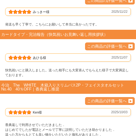
この商品の評価一覧へ
2025/11/22
みっきー様
発送も早く丁寧で、こちらにお願いして本当に良かったです。
カードタイプ・完治報告（快気祝いお見舞い返し用挨拶状）
この商品の評価一覧へ
2025/11/07
あひる様
快気祝いにと購入しました。送った相手にも大変喜んでもらえた様子で大変満足し
ております。
今治 The WHITE 木箱入りスリムバス2P・フェイスタオルセット
No.40 40％OFF｜香典返し推奨
この商品の評価一覧へ
2025/10/03
Ken様
香典返しで利用させていただきました．
はじめてでしたが電話とメールで丁寧に説明していただき助かりました．
送った方からもとても良い物をいただいたと御礼がありました．