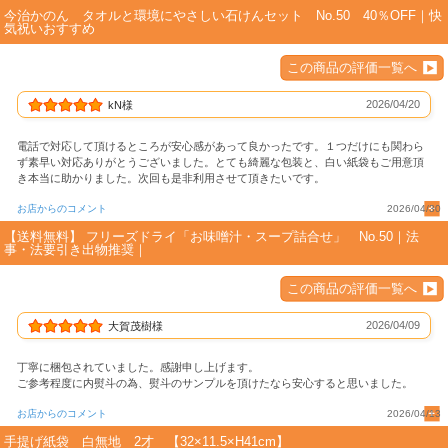
結婚祝い
今治かのん タオルと環境にやさしい石けんセット No.50 40％OFF｜快
気祝いおすすめ
新築祝い
この商品の評価一覧へ
初盆・新盆
2026/04/20
kN様
電話で対応して頂けるところが安心感があって良かったです。１つだけにも関わら
お中元
ず素早い対応ありがとうございました。とても綺麗な包装と、白い紙袋もご用意頂
き本当に助かりました。次回も是非利用させて頂きたいです。
プレゼント
お店からのコメント
2026/04/30
【送料無料】 フリーズドライ「お味噌汁・スープ詰合せ」 No.50｜法
事・法要引き出物推奨｜
長寿のお祝い
この商品の評価一覧へ
各種記念品
2026/04/09
大賀茂樹様
カタログ
丁寧に梱包されていました。感謝申し上げます。
ご参考程度に内熨斗の為、熨斗のサンプルを頂けたなら安心すると思いました。
その他
お店からのコメント
2026/04/13
手提げ紙袋 白無地 2才 【32×11.5×H41cm】