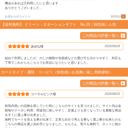
機会があれば又利用したいと思います．
ありがとうございました．
お店からのコメント
2025/10/03
【送料無料】 クリーン・エモーションギフト No.25｜快気祝い人気
この商品の評価一覧へ
2025/08/29
あゆな様
始めて利用しましたが、のしの種類や包装紙などの選び方も分かりやすく、対応も
丁寧でこれからもこちらでお世話になりたいと思いました。
カードタイプ・通院・リハビリ（快気祝いお見舞い返し用挨拶状）
この商品の評価一覧へ
2025/08/25
コーラルピンク様
快気内祝いの品物を探していた時にこちらのサイトを見つけました。サイト内は金
額毎やクーポン利用、用途別に探しやすく、定価よりも安くなっている素敵な商品
をすぐに選ぶ事が出来ました。
無料でカードを添える事が出来て、文章も自分で考える事なく選ぶ事が出来たのも
こちらの商品を選ぶ決め手になりました。もちろん、熨斗も無料で、ホントに助か