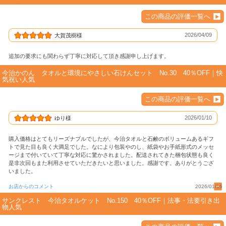
この商品の評価一覧へ
2026/04/09
大賀茂樹様
追加の要求にも関わらず丁寧に対応して頂き感謝申し上げます。
今治かのん タオルと環境にやさしい石けんセット No.30 40％OFF｜快
気祝い人気
この商品の評価一覧へ
2026/01/10
ゆり様
購入価格はとてもリーズナブルでしたが、今治タオルと石鹸のボリュームあるギフ
トで見た目も良く大満足でした。なにより包装やのし、紙袋やお手紙形式のメッセ
ージまで付いていて丁寧な対応に驚かされました。配送されてきた梱包状態も良く
是非次回もまた利用させていただきたいと思いました。感謝です。ありがとうござ
いました。
お店からのコメント
2026/01/16
サンクレスト 今治タオルケット No.150 40％OFF｜法事・法要引き出
物人気