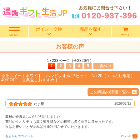
ポイント交換
商品を探す
カート
MENU
お客様の声
快気祝い
1 / 233ページ（全2326件）
香典返し
1
2
3
4
5
次へ
今治スイートホワイト ハンドタオル2Pセット No.20（エコのし限定）
出産内祝い
40％OFF｜香典返しおすすめ｜
この商品の評価一覧へ
結婚内祝い
2026/07/12
たま様
結婚引き出物
義母の香典返しの品で利用しました。
商品のクオリティも高く熨斗紙などの種類も多く非常に良かったです。
出産祝い
次はお祝いごとがあれば是非利用させていただきます。
お店からのコメント
2026/07/14