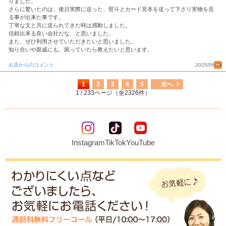
りました。
さらに驚いたのは、後日実際に送った、熨斗とカード見本を送って下さり実物を見
る事が出来た事です。
丁寧な文と共に送られてきた時は感動しました。
信頼出来る良い会社だな、と思いました。
また、ぜひ利用させていただきたいと思いました。
知り合いや親戚にも、困っていたら教えたいと思います。
お店からのコメント
2025/08/26
1
2
3
4
5
次へ
1 / 233ページ（全2326件）
Instagram
TikTok
YouTube