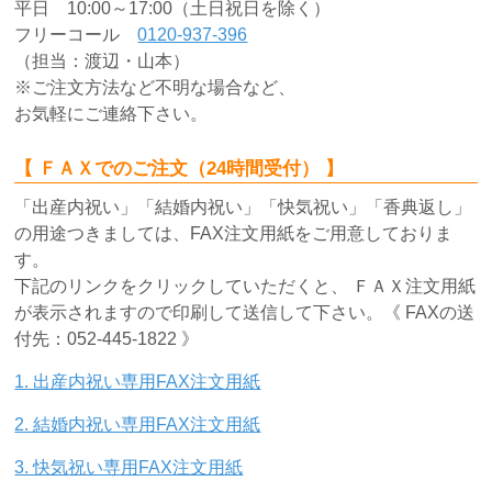
結婚祝い
平日 10:00～17:00（土日祝日を除く）
フリーコール
0120-937-396
新築祝い
（担当：渡辺・山本）
※ご注文方法など不明な場合など、
初盆・新盆
お気軽にご連絡下さい。
お中元
【 ＦＡＸでのご注文（24時間受付） 】
「出産内祝い」「結婚内祝い」「快気祝い」「香典返し」
プレゼント
の用途つきましては、FAX注文用紙をご用意しておりま
す。
長寿のお祝い
下記のリンクをクリックしていただくと、 ＦＡＸ注文用紙
が表示されますので印刷して送信して下さい。《 FAXの送
各種記念品
付先：052-445-1822 》
1. 出産内祝い専用FAX注文用紙
カタログ
2. 結婚内祝い専用FAX注文用紙
その他
3. 快気祝い専用FAX注文用紙