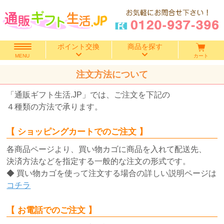
ポイント交換
商品を探す
カート
MENU
注文方法について
快気祝い
「通販ギフト生活.JP」では、ご注文を下記の
香典返し
４種類の方法で承ります。
出産内祝い
【 ショッピングカートでのご注文 】
各商品ページより、買い物カゴに商品を入れて配送先、
結婚内祝い
決済方法などを指定する一般的な注文の形式です。
◆ 買い物カゴを使って注文する場合の詳しい説明ページは
結婚引き出物
コチラ
出産祝い
【 お電話でのご注文 】