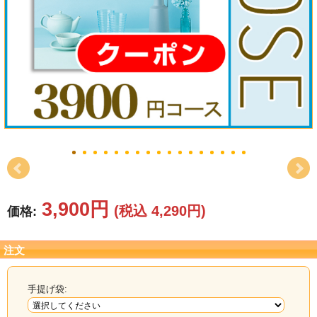
結婚祝い
新築祝い
初盆・新盆
お中元
プレゼント
長寿のお祝い
3,900円
(税込 4,290円)
価格:
各種記念品
カタログ
注文
その他
手提げ袋: