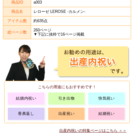
商品ID
a003
商品名
レローゼ LEROSE -カルメン-
アイテム数
約635点
260ページ
総ページ数
▼下記に抜粋で16ページ掲載
こちらの用途にもおすすめです！
結婚内祝い
引き出物
快気祝い
香典返し
出産祝い
結婚祝い
出産内祝いの特集ページはこちら ＞＞