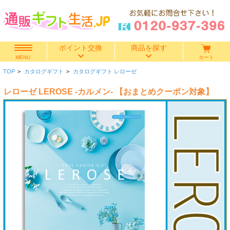
ポイント交換
商品を探す
カート
MENU
TOP
>
カタログギフト
>
カタログギフト レローゼ
快気祝い
レローゼ LEROSE -カルメン- 【おまとめクーポン対象】
香典返し
出産内祝い
結婚内祝い
結婚引き出物
出産祝い