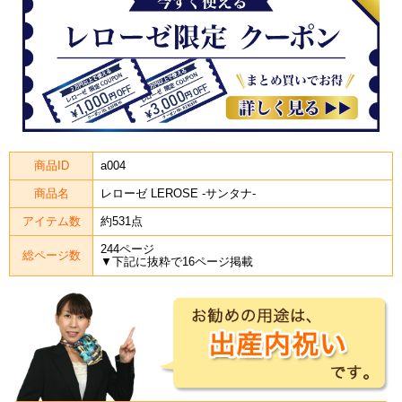
商品ID
a004
商品名
レローゼ LEROSE -サンタナ-
アイテム数
約531点
244ページ
総ページ数
▼下記に抜粋で16ページ掲載