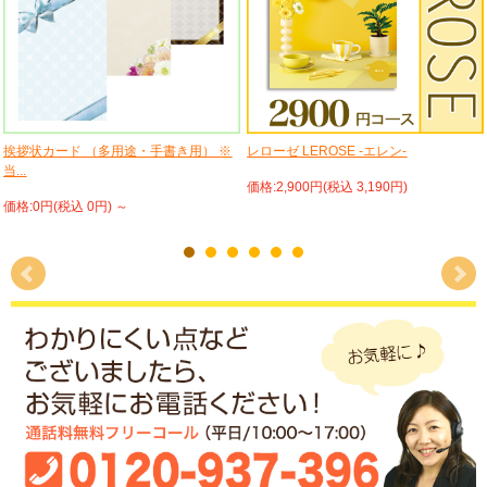
挨拶状カード （多用途・手書き用） ※
レローゼ LEROSE -エレン-
当...
価格:2,900円(税込 3,190円)
価格:0円(税込 0円)
～