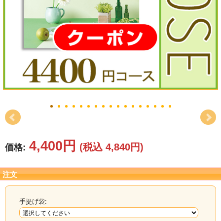
結婚祝い
新築祝い
初盆・新盆
お中元
プレゼント
長寿のお祝い
4,400円
(税込 4,840円)
価格:
各種記念品
カタログ
注文
その他
手提げ袋: