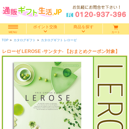
ポイント交換
商品を探す
カート
MENU
TOP
>
カタログギフト
>
カタログギフト レローゼ
快気祝い
レローゼ LEROSE -サンタナ- 【おまとめクーポン対象】
香典返し
出産内祝い
結婚内祝い
結婚引き出物
出産祝い