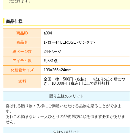
ただけます。
商品仕様
商品ID
a004
商品名
レローゼ LEROSE -サンタナ-
総ページ数
244ページ
アイテム数
約531点
化粧箱サイズ
193×265×24mm
全国一律 500円（税抜） ※送り先1ヶ所につ
送料
き、10,000円（税込）以上で送料無料
贈り主様のメリット
喜ばれる贈り物：先様にご満足いただける品物を贈ることができま
す。
あれこれ悩まない：一人ひとりの品物選びに頭を悩ます必要がありま
せん。
先様のメリット