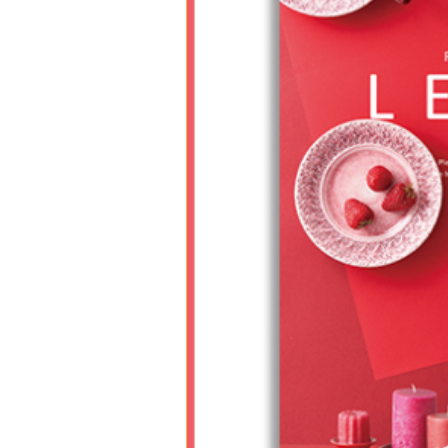
結婚祝い
新築祝い
初盆・新盆
お中元
プレゼント
長寿のお祝い
各種記念品
カタログ
その他