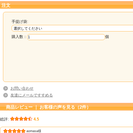
注文
手提げ袋:
購入数：
個
お問い合わせ
友達にメールですすめる
商品レビュー ｜ お客様の声を見る（2件）
総評:
4.5
aomasa様