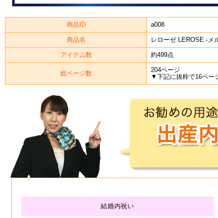
商品ID
a008
商品名
レローゼ LEROSE -メ
アイテム数
約499点
204ページ
総ページ数
▼下記に抜粋で16ペー
結婚内祝い