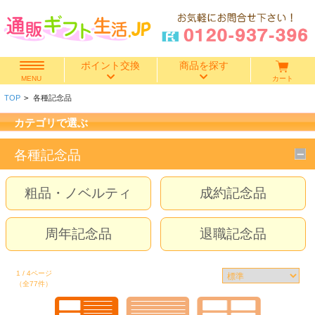
ポイント交換
商品を探す
カート
MENU
TOP
>
各種記念品
快気祝い
カテゴリで選ぶ
香典返し
各種記念品
出産内祝い
粗品・ノベルティ
成約記念品
結婚内祝い
周年記念品
退職記念品
結婚引き出物
1 / 4ページ
出産祝い
（全77件）