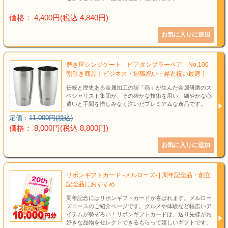
価格： 4,400円(税込 4,840円)
磨き屋シンジケート ビアタンブラーペア No.100
割引き商品｜ビジネス・退職祝い・昇進祝い最適｜
伝統と歴史ある金属加工の街「燕」が生んだ金属研磨のス
ペシャリスト集団が、その確かな技術を用い、細やかな心
遣いと手間を惜しみなく注いだプレミアムな逸品です。
定価：
11,000円(税込)
価格： 8,000円(税込 8,800円)
リボンギフトカード -メルローズ- | 周年記念品・創立
記念品におすすめ
周年記念にはリボンギフトカードが喜ばれます。メルロー
ズコースのご紹介ページです。グルメや体験など幅広いア
イテムが勢ぞろい！リボンギフトカードは、送り先様がお
好きな品物をセレクトできるもらって嬉しいギフトです。