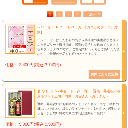
結婚祝い
1
2
3
4
次へ
新築祝い
レローゼ LEROSE -レベッカ- 【おまとめクーポン対
初盆・新盆
象】
「レローゼ」はこだわりの品から高機能の実用品など様々
お中元
なカテゴリーを取り揃え、感謝の気持ちを込めてお届けす
るギフトカタログです。 ご自宅でゆっくりとご覧いただき
ながらご希望の一品をお選びいただけます。
プレゼント
価格： 3,400円(税込 3,740円)
長寿のお祝い
各種記念品
名入れワイン2本セット（赤・白） | 退職・昇進祝い専
用ギフト｜上司・同僚・お父さん・お母さんへ
カタログ
退職・昇進祝いにお勧めのメモリアルギフトです。晴れの
日にふさわしい、紅白のワインセット。1本ずつ、感謝のメ
ッセージと想い出の写真にすれば感動も二倍に！
その他
価格： 9,000円(税込 9,900円)