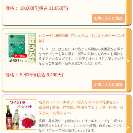
価格： 10,600円(税込 11,660円)
レローゼ LEROSE -アシュラム- 【おまとめクーポン対
象】
「レローゼ」はこだわりの品から高機能の実用品など様々
なカテゴリーを取り揃え、感謝の気持ちを込めてお届けす
るギフトカタログです。 ご自宅でゆっくりとご覧いただき
ながらご希望の一品をお選びいただけます。
価格： 5,900円(税込 6,490円)
名入れワイン 1本ギフト箱入り＆バラの花束セット・
紙袋付 | 退職・昇進祝い専用ギフト｜上司・同僚・お
父さん・お母さんへ
退職・昇進祝いにお勧めのメモリアルギフトです。選べる
化粧箱入り1本ギフト。シックな化粧箱、飾るのにピッタリ
なクリアケースがお選びいただけます。