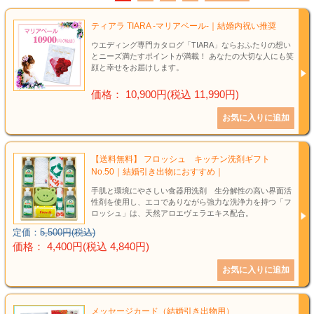
結婚祝い
ティアラ TIARA -マリアベール-｜結婚内祝い推奨
新築祝い
ウエディング専門カタログ「TIARA」ならおふたりの想い
とニーズ満たすポイントが満載！ あなたの大切な人にも笑
顔と幸せをお届けします。
初盆・新盆
価格： 10,900円(税込 11,990円)
お中元
プレゼント
【送料無料】 フロッシュ キッチン洗剤ギフト
No.50｜結婚引き出物におすすめ｜
長寿のお祝い
手肌と環境にやさしい食器用洗剤 生分解性の高い界面活
性剤を使用し、エコでありながら強力な洗浄力を持つ「フ
各種記念品
ロッシュ」は、天然アロエヴェラエキス配合。
定価：
5,500円(税込)
価格： 4,400円(税込 4,840円)
カタログ
その他
メッセージカード（結婚引き出物用）