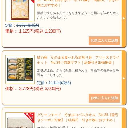
物におすすめ｜
素敵で実りある人生になりますようにと願いを込めた大人
かわいい今治タオル。
定価：
1,375円(税込)
価格： 1,125円(税込 1,238円)
鮭乃家 そのまま食べれる鮭切り身 フリーズドライ
セット No.39｜特選ギフト｜結婚引き出物推奨｜
加熱調理後、さらに殺菌工程を入れ「常温での長期保存を
可能」にしました。
定価：
4,212円(税込)
価格： 2,778円(税込 3,000円)
グリーンモード 今治エコバスタオル No.35【割引
きクーポン対象】｜結婚式 引き出物におすすめ｜
無染色・無漂白の環境にやさしいエコタオルです。