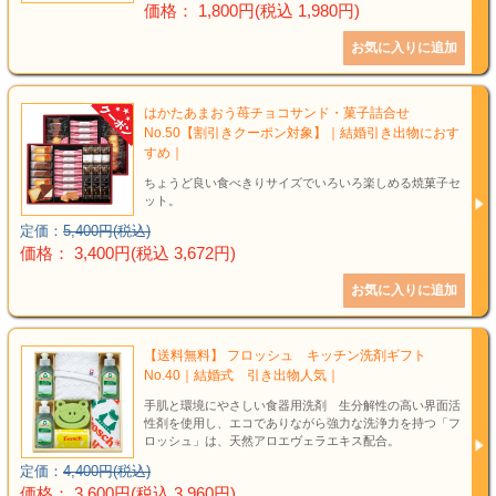
価格： 1,800円(税込 1,980円)
はかたあまおう苺チョコサンド・菓子詰合せ
No.50【割引きクーポン対象】｜結婚引き出物におす
すめ｜
ちょうど良い食べきりサイズでいろいろ楽しめる焼菓子セ
ット。
定価：
5,400円(税込)
価格： 3,400円(税込 3,672円)
【送料無料】 フロッシュ キッチン洗剤ギフト
No.40｜結婚式 引き出物人気｜
手肌と環境にやさしい食器用洗剤 生分解性の高い界面活
性剤を使用し、エコでありながら強力な洗浄力を持つ「フ
ロッシュ」は、天然アロエヴェラエキス配合。
定価：
4,400円(税込)
価格： 3,600円(税込 3,960円)