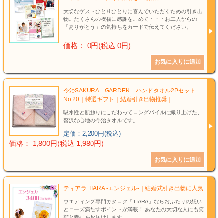
大切なゲストひとりひとりに喜んでいただくための引き出
物。たくさんの祝福に感謝をこめて・・・お二人からの
「ありがとう」の気持ちをカードで伝えてください。
価格： 0円(税込 0円)
今治SAKURA GARDEN ハンドタオル2Pセット
No.20｜特選ギフト｜結婚引き出物推奨｜
吸水性と肌触りにこだわってロングパイルに織り上げた、
贅沢な心地の今治タオルです。
定価：
2,200円(税込)
価格： 1,800円(税込 1,980円)
ティアラ TIARA -エンジェル-｜結婚式引き出物に人気
ウエディング専門カタログ「TIARA」ならおふたりの想い
とニーズ満たすポイントが満載！ あなたの大切な人にも笑
顔と幸せをお届けします。