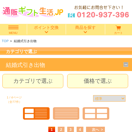
ポイント交換
商品を探す
カート
MENU
TOP
>
結婚式引き出物
快気祝い
カテゴリで選ぶ
香典返し
結婚式引き出物
出産内祝い
カテゴリで選ぶ
価格で選ぶ
結婚内祝い
1 / 4ページ
（全77件）
結婚引き出物
出産祝い
1
2
3
4
次へ