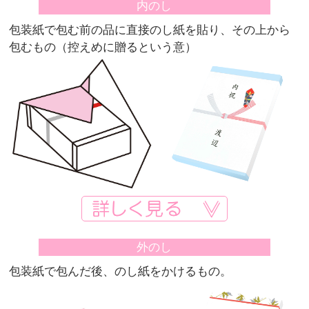
結婚祝い
内のし
包装紙で包む前の品に直接のし紙を貼り、その上から
新築祝い
包むもの（控えめに贈るという意）
初盆・新盆
お中元
プレゼント
長寿のお祝い
各種記念品
カタログ
外のし
包装紙で包んだ後、のし紙をかけるもの。
その他