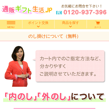
ポイント交換
商品を探す
カート
MENU
のし掛けについて（無料）
快気祝い
香典返し
出産内祝い
結婚内祝い
結婚引き出物
出産祝い