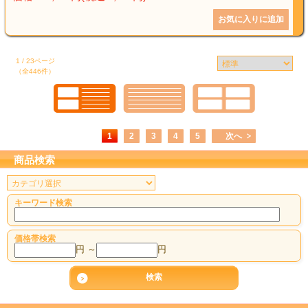
1 / 23ページ
（全446件）
1
2
3
4
5
次へ
商品検索
キーワード検索
価格帯検索
円 ～
円