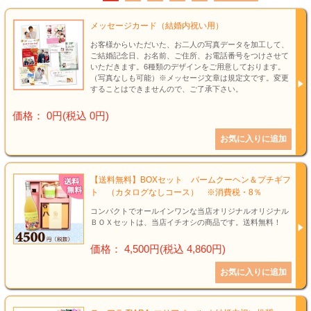
結婚祝い
メッセージカード（結婚内祝い用）
新築祝い
お客様からいただいた、お二人の写真データを加工して、
ご結婚記念日、お名前、ご住所、お電話番号をつけさせて
いただきます。6種類のデザインをご用意しております。
初盆・新盆
（写真なしも可能）※メッセージ文章は規定文です。変更
することはできませんので、ご了承下さい。
お中元
価格： 0円(税込 0円)
プレゼント
長寿のお祝い
【送料無料】BOXセット バームクーヘン＆プチギフ
ト （カタログなしコース） ※消費税・8％
各種記念品
コンパクトでオールインワンな当店オリジナルオリジナル
ＢＯＸセットは、当店イチオシの商品です。送料無料！
カタログ
価格： 4,500円(税込 4,860円)
その他