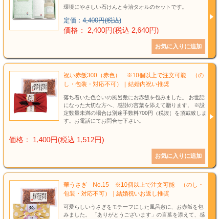
環境にやさしい石けんと今治タオルのセットです。
定価：
4,400円(税込)
価格： 2,400円(税込 2,640円)
祝い赤飯300（赤色） ※10個以上で注文可能 （の
し・包装・対応不可）｜結婚内祝い推奨
落ち着いた色合いの風呂敷にお赤飯を包みました。 お世話
になった大切な方へ、感謝の言葉を添えて贈ります。 ※設
定数量未満の場合は別途手数料700円（税抜）を頂戴致しま
す。お電話にてお問合せ下さい。
価格： 1,400円(税込 1,512円)
華うさぎ No.15 ※10個以上で注文可能 （のし・
包装・対応不可）｜結婚祝いお返し推奨
可愛らしいうさぎをモチーフにした風呂敷に、お赤飯を包
みました。 「ありがとうございます」の言葉を添えて、感