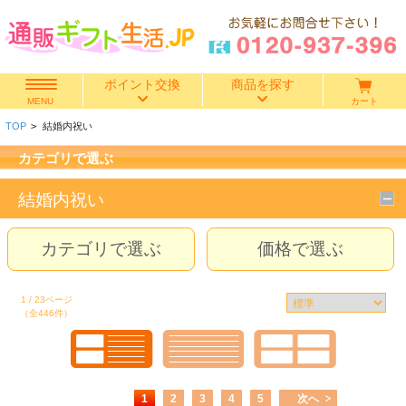
ポイント交換
商品を探す
カート
MENU
TOP
>
結婚内祝い
快気祝い
カテゴリで選ぶ
香典返し
結婚内祝い
出産内祝い
カテゴリで選ぶ
価格で選ぶ
結婚内祝い
1 / 23ページ
（全446件）
結婚引き出物
出産祝い
1
2
3
4
5
次へ