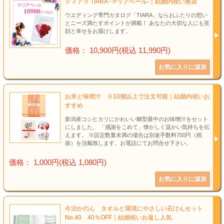
ティアラ TIARA -マリアベール-｜結婚内祝い推奨
ウエディング専門カタログ「TIARA」ならおふたりの想い
とニーズ満たすポイントが満載！ あなたの大切な人にも笑
顔と幸せをお届けします。
価格： 10,900円(税込 11,990円)
お米と味噌汁 ※10個以上で注文可能｜結婚内祝いお
すすめ
新潟産コシヒカリにかわいい鯛型最中のお味噌汁をセット
にしました。 「感謝をこめて」懐かしく温かい気持ちを伝
えます。 ※設定数量未満の場合は別途手数料700円（税
抜）を頂戴致します。お電話にてお問合せ下さい。
価格： 1,000円(税込 1,080円)
今治かのん タオルと環境にやさしい石けんセット
No.40 40％OFF｜結婚祝いお返し人気