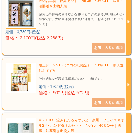
大納言羊羹・銘茶セット No.35 40％OFF｜法事・
法要引き出物人気｜
深蒸し茶特有のまろやかな香りとコクのある深い味わいが
特徴です。大納言羊羹は程良い甘さで、お茶うけにピッタ
リです。
定価：
3,780円(税込)
価格： 2,100円(税込 2,268円)
麺三昧 No.15（エコのし限定） 40％OFF｜香典返
しおすすめ｜
それぞれを代表する産地のおいしい麺です。
定価：
1,620円(税込)
価格： 900円(税込 972円)
MIZUITO 澄みわたるみずいと 泉州 フェイスタオ
ル2P・ハンドタオルセット No.30 40％OFF｜法
事・法要引き出物人気｜