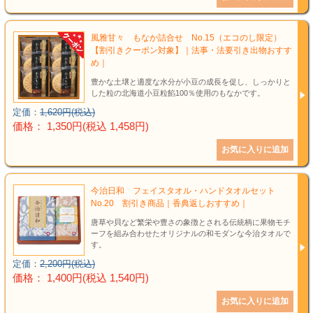
風雅甘々 もなか詰合せ No.15（エコのし限定）
【割引きクーポン対象】｜法事・法要引き出物おすす
め｜
豊かな土壌と適度な水分が小豆の成長を促し、しっかりと
した粒の北海道小豆粒餡100％使用のもなかです。
定価：
1,620円(税込)
価格： 1,350円(税込 1,458円)
今治日和 フェイスタオル・ハンドタオルセット
No.20 割引き商品｜香典返しおすすめ｜
唐草や貝など繁栄や豊さの象徴とされる伝統柄に果物モチ
ーフを組み合わせたオリジナルの和モダンな今治タオルで
す。
定価：
2,200円(税込)
価格： 1,400円(税込 1,540円)