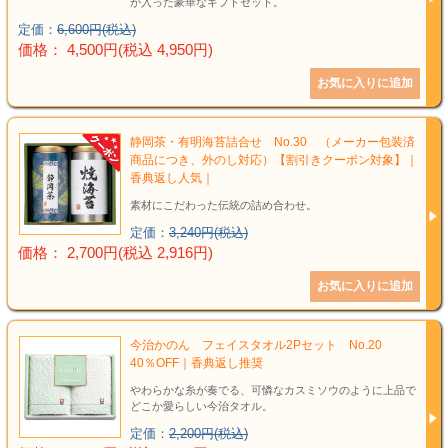
が入った豪華なギフトセット。
定価：
6,600円(税込)
価格： 4,500円(税込 4,950円)
静岡茶・有明海苔詰合せ No.30 （メーカー包装済
商品につき、外のし対応）【割引きクーポン対象】｜
香典返し人気｜
素材にこだわった伝統の詰め合わせ。
定価：
3,240円(税込)
価格： 2,700円(税込 2,916円)
今治かのん フェイスタオル2Pセット No.20
40％OFF｜香典返し推奨
やわらかな糸が奏でる、可憐なカスミソウのように上品で
どこか愛らしい今治タオル。
定価：
2,200円(税込)