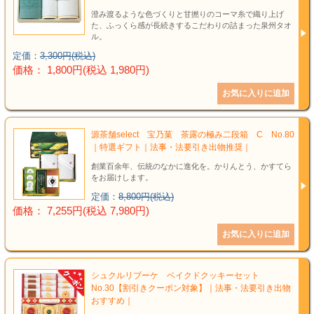
澄み渡るような色づくりと甘撚りのコーマ糸で織り上げ
た、ふっくら感が長続きするこだわりの詰まった泉州タオ
ル。
定価：
3,300円(税込)
価格： 1,800円(税込 1,980円)
源茶舗select 宝乃菓 茶露の極み二段箱 C No.80
｜特選ギフト｜法事・法要引き出物推奨｜
創業百余年、伝統のなかに進化を。かりんとう、かすてら
をお届けします。
定価：
8,800円(税込)
価格： 7,255円(税込 7,980円)
シュクルリブーケ ベイクドクッキーセット
No.30【割引きクーポン対象】｜法事・法要引き出物
おすすめ｜