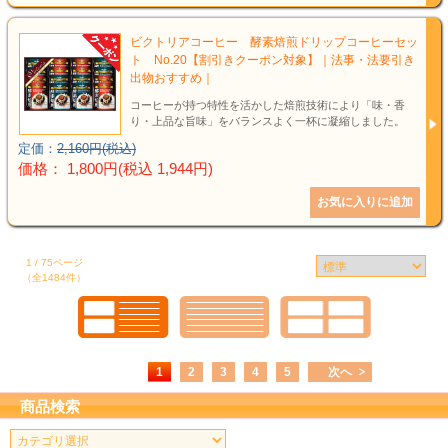
ビクトリアコーヒー 酵素焙煎ドリップコーヒーセッ
ト No.20【割引きクーポン対象】｜法事・法要引き
出物おすすめ｜
コーヒーが持つ特性を活かした焙煎技術により「味・香
り・上品な旨味」をバランスよく一杯に凝縮しました。
定価：
2,160円(税込)
価格： 1,800円(税込 1,944円)
1 / 75ページ
（全1484件）
1
2
3
4
5
次へ
商品検索