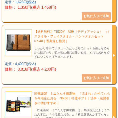
定価：
1,620円(税込)
価格： 1,350円(税込 1,458円)
【送料無料】 TEDDY ASH〈テディアッシュ〉 バ
スタオル・フェイスタオル・ハンドタオルセット
No.40｜香典返し推奨｜
しっかり厚手でボリュームたっぷりのふっくら感となめら
かな肌ざわり、吸水性に優れた使い心地、どれもあきらめ
ずにつくりあげたタオルです。
定価：
4,400円(税込)
価格： 3,818円(税込 4,200円)
匠菴謹製 ミニたんす御進物 「ほまれ」かすてぃら
＆今治産たおる No.60｜特選ギフト｜法事・法要引
き出物おすすめ｜
「匠菴謹製 ミニたんす御進物」は、高級感ただようミニ
たんすに、「今治産たおる」と「和三盆糖入かすてぃら」