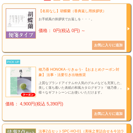
結婚祝い
【名前なし】胡蝶蘭（香典返し用挨拶状）
新築祝い
お手紙風の挨拶状でお返しを・・・。
初盆・新盆
価格： 0円(税込 0円)
～
お中元
プレゼント
PICK UP
穂乃香 HONOKA -りきゅう- 【おまとめクーポン対
長寿のお祝い
象】 法事・法要引き出物推奨
上質なブランドアイテムや人気のグルメなども充実した、
美しく落ち着いた表紙の和風カタログギフト「穂乃香」。
各種記念品
様々なギフトシーンにお使いいただけます。
価格： 4,900円(税込 5,390円)
カタログ
その他
法事2点セットSPC-HO-01（美味之誉詰合せ＆今治ラ