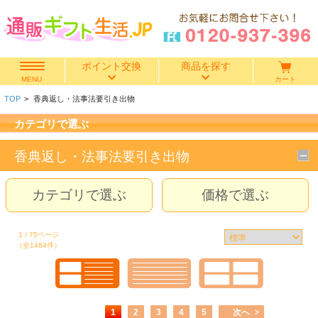
ポイント交換
商品を探す
カート
MENU
TOP
>
香典返し・法事法要引き出物
快気祝い
カテゴリで選ぶ
香典返し
香典返し・法事法要引き出物
出産内祝い
カテゴリで選ぶ
価格で選ぶ
結婚内祝い
1 / 75ページ
（全1484件）
結婚引き出物
出産祝い
1
2
3
4
5
次へ