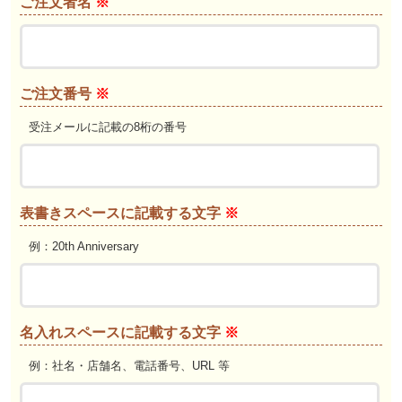
結婚祝い
ご注文者名
※
新築祝い
初盆・新盆
ご注文番号
※
受注メールに記載の8桁の番号
お中元
プレゼント
表書きスペースに記載する文字
※
長寿のお祝い
例：20th Anniversary
各種記念品
カタログ
名入れスペースに記載する文字
※
その他
例：社名・店舗名、電話番号、URL 等