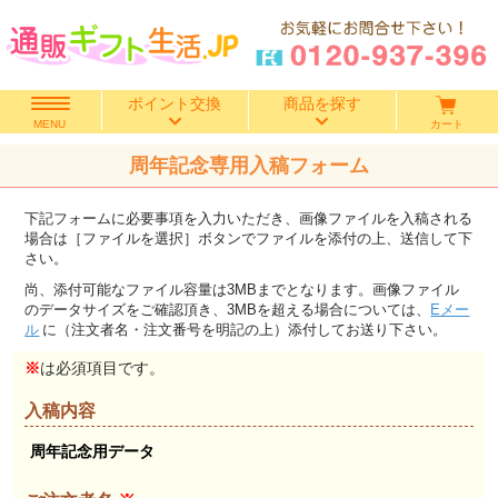
ポイント交換
商品を探す
カート
MENU
周年記念専用入稿フォーム
快気祝い
下記フォームに必要事項を入力いただき、画像ファイルを入稿される
香典返し
場合は［ファイルを選択］ボタンでファイルを添付の上、送信して下
さい。
出産内祝い
尚、添付可能なファイル容量は3MBまでとなります。画像ファイル
のデータサイズをご確認頂き、3MBを超える場合については、
Eメー
ル
に（注文者名・注文番号を明記の上）添付してお送り下さい。
結婚内祝い
※
は必須項目です。
結婚引き出物
入稿内容
出産祝い
周年記念用データ