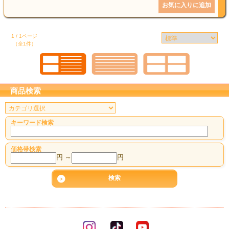
結婚祝い
新築祝い
1 / 1ページ
（全1件）
初盆・新盆
お中元
商品検索
プレゼント
キーワード検索
長寿のお祝い
価格帯検索
各種記念品
円 ～
円
カタログ
その他