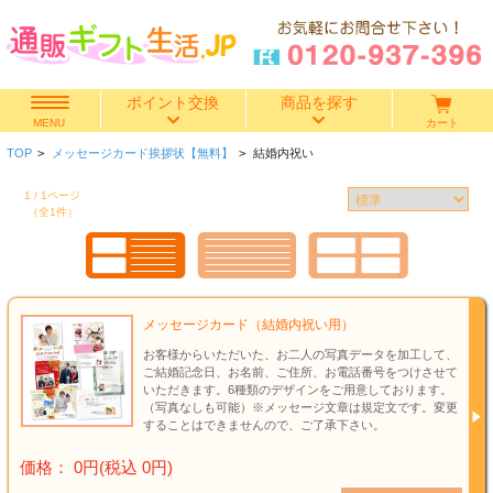
ポイント交換
商品を探す
カート
MENU
TOP
>
メッセージカード挨拶状【無料】
>
結婚内祝い
快気祝い
1 / 1ページ
（全1件）
香典返し
出産内祝い
メッセージカード（結婚内祝い用）
結婚内祝い
お客様からいただいた、お二人の写真データを加工して、
ご結婚記念日、お名前、ご住所、お電話番号をつけさせて
結婚引き出物
いただきます。6種類のデザインをご用意しております。
（写真なしも可能）※メッセージ文章は規定文です。変更
することはできませんので、ご了承下さい。
出産祝い
価格： 0円(税込 0円)