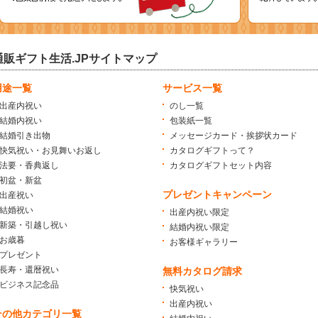
通販ギフト生活.JPサイトマップ
用途一覧
サービス一覧
出産内祝い
のし一覧
結婚内祝い
包装紙一覧
結婚引き出物
メッセージカード・挨拶状カード
快気祝い・お見舞いお返し
カタログギフトって？
法要・香典返し
カタログギフトセット内容
初盆・新盆
プレゼントキャンペーン
出産祝い
結婚祝い
出産内祝い限定
新築・引越し祝い
結婚内祝い限定
お歳暮
お客様ギャラリー
プレゼント
長寿・還暦祝い
無料カタログ請求
ビジネス記念品
快気祝い
出産内祝い
その他カテゴリ一覧