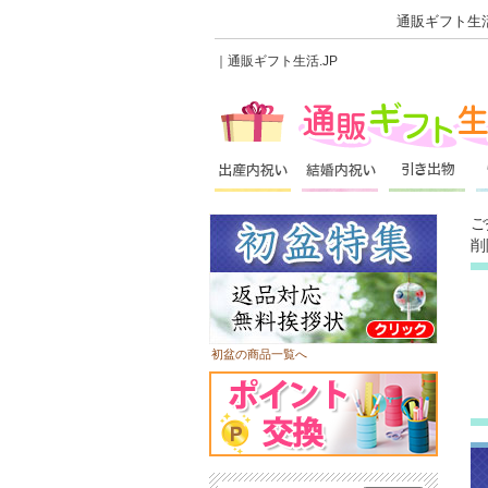
通販ギフト生活
｜通販ギフト生活.JP
ご
削
初盆の商品一覧へ