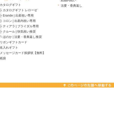
結婚内祝い
カタログギフト
法要・香典返し
├
カタログギフト レローゼ
├
Erande | 出産祝い専用
├
コロン | 出産内祝い専用
├
ティアラ | ブライダル専用
├
クルール | 快気祝い推奨
└
ほのか | 法要・香典返し推奨
リボンギフトカード
名入れギフト
メッセージカード挨拶状【無料】
紙袋