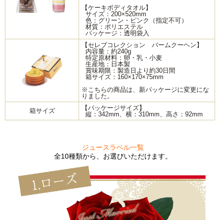
【ケーキボディタオル】
サイズ：200×520mm
色：グリーン・ピンク（指定不可）
材質：ポリエステル
パッケージ：透明袋入
【セレブコレクション バームクーヘン】
内容量：約240g
特定原材料：卵・乳・小麦
生産地：日本製
賞味期限：製造日より約30日間
箱サイズ：160×170×75mm
※こちらの商品は、新パッケージに変更にな
りました。
【パッケージサイズ】
箱サイズ
縦：342mm、横：310mm、高さ：92mm
ジュースラベル一覧
全10種類から、お選びいただけます。