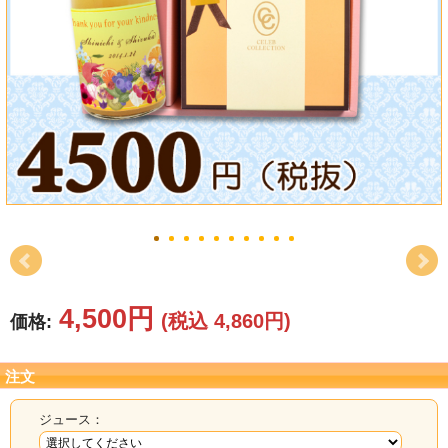
結婚祝い
新築祝い
初盆・新盆
お中元
プレゼント
長寿のお祝い
各種記念品
4,500円
(税込 4,860円)
価格:
カタログ
注文
その他
ジュース：