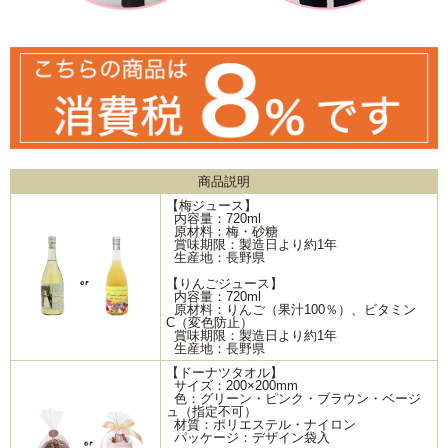
商品説明
【梅ジュース】
内容量：720ml
原材料：梅・砂糖
賞味期限：製造日より約1年
生産地：長野県
【りんごジュース】
内容量：720ml
原材料：りんご（果汁100％）、ビタミン
C（変色防止）
賞味期限：製造日より約1年
生産地：長野県
【ドーナツタオル】
サイズ：200×200mm
色：グリーン・ピンク・ブラウン・ベージ
ュ（指定不可）
材質：ポリエステル・ナイロン
パッケージ：デザイン袋入