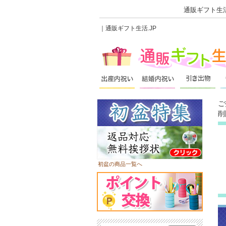
通販ギフト生活
｜通販ギフト生活.JP
ご
削
初盆の商品一覧へ