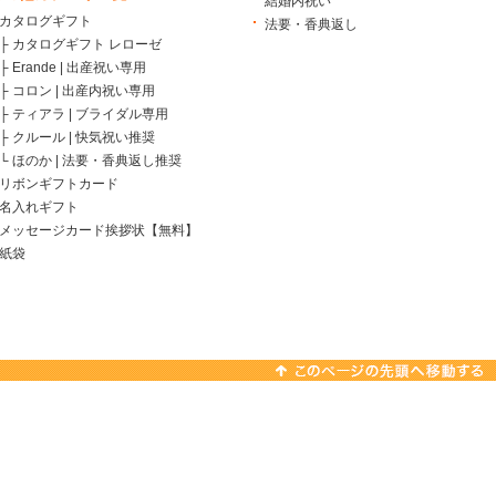
結婚内祝い
カタログギフト
法要・香典返し
├
カタログギフト レローゼ
├
Erande | 出産祝い専用
├
コロン | 出産内祝い専用
├
ティアラ | ブライダル専用
├
クルール | 快気祝い推奨
└
ほのか | 法要・香典返し推奨
リボンギフトカード
名入れギフト
メッセージカード挨拶状【無料】
紙袋