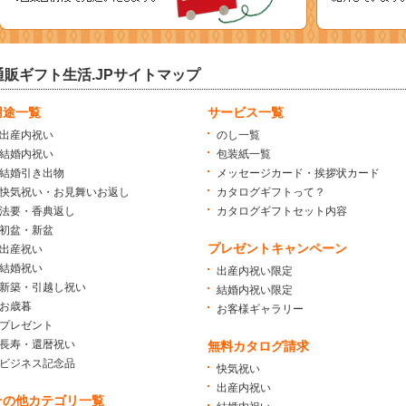
通販ギフト生活.JPサイトマップ
用途一覧
サービス一覧
出産内祝い
のし一覧
結婚内祝い
包装紙一覧
結婚引き出物
メッセージカード・挨拶状カード
快気祝い・お見舞いお返し
カタログギフトって？
法要・香典返し
カタログギフトセット内容
初盆・新盆
プレゼントキャンペーン
出産祝い
結婚祝い
出産内祝い限定
新築・引越し祝い
結婚内祝い限定
お歳暮
お客様ギャラリー
プレゼント
長寿・還暦祝い
無料カタログ請求
ビジネス記念品
快気祝い
出産内祝い
その他カテゴリ一覧