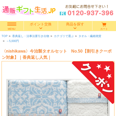
ポイント交換
商品を探す
カート
MENU
TOP
>
香典返し・法事法要引き出物
>
カテゴリで選ぶ
>
タオル・繊維雑貨
快気祝い
>
～5,000円
〈nishikawa〉今治製タオルセット No.50【割引きクーポ
香典返し
ン対象】｜香典返し人気｜
出産内祝い
結婚内祝い
結婚引き出物
出産祝い