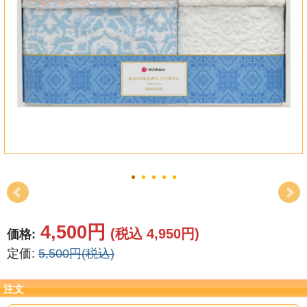
結婚祝い
新築祝い
初盆・新盆
お中元
プレゼント
長寿のお祝い
各種記念品
4,500円
(税込 4,950円)
価格:
カタログ
定価:
5,500円(税込)
その他
注文