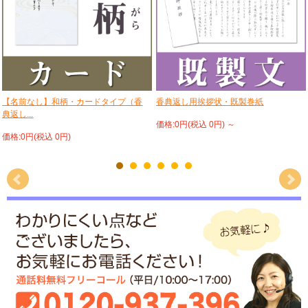
【名前なし】和柄・カードタイプ（香
香典返し用挨拶状・既製巻紙
典返し...
価格:0円(税込 0円)
～
価格:0円(税込 0円)