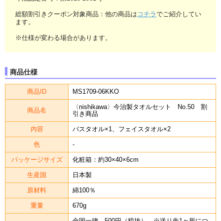
総額割引きクーポン対象商品：他の商品は
コチラ
でご紹介してい
ます。
※仕様が変わる場合があります。
商品仕様
商品ID
MS1709-06KKO
〈nishikawa〉今治製タオルセット No.50 割
商品名
引き商品
内容
バスタオル×1、フェイスタオル×2
色
-
パッケージサイズ
化粧箱：約30×40×6cm
生産国
日本製
原材料
綿100％
重量
670g
全国一律 500円（税抜） ※送り先1ヶ所につ