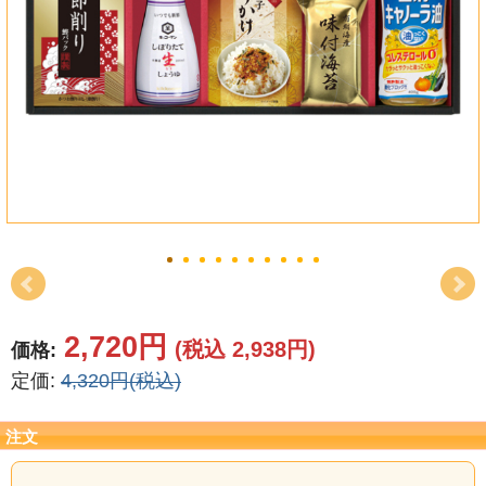
結婚祝い
新築祝い
初盆・新盆
お中元
プレゼント
長寿のお祝い
各種記念品
2,720円
(税込 2,938円)
価格:
定価:
4,320円(税込)
カタログ
その他
注文