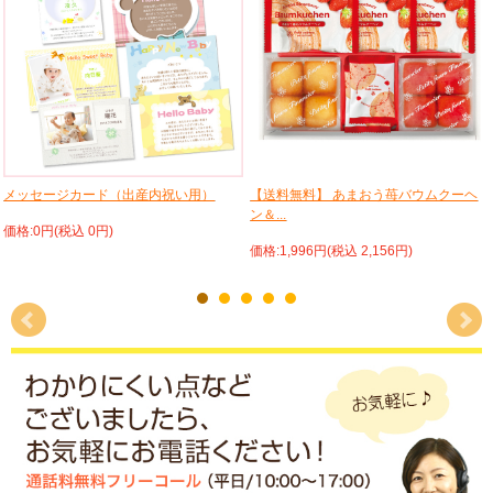
メッセージカード（出産内祝い用）
【送料無料】 あまおう苺バウムクーヘ
ン＆...
価格:0円(税込 0円)
価格:1,996円(税込 2,156円)