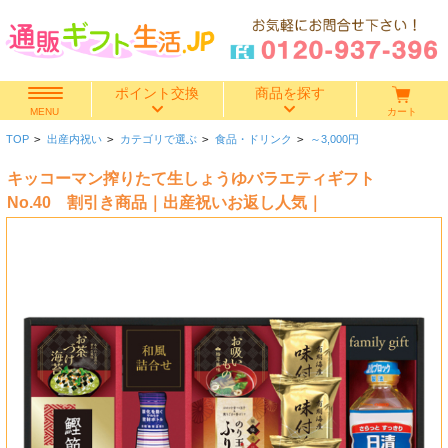
ポイント交換
商品を探す
カート
MENU
TOP
>
出産内祝い
>
カテゴリで選ぶ
>
食品・ドリンク
>
～3,000円
快気祝い
キッコーマン搾りたて生しょうゆバラエティギフト
香典返し
No.40 割引き商品｜出産祝いお返し人気｜
出産内祝い
結婚内祝い
結婚引き出物
出産祝い