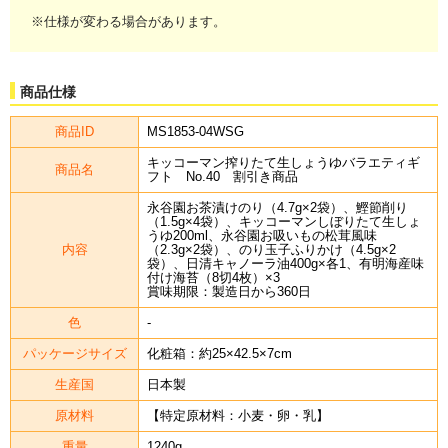
※仕様が変わる場合があります。
商品仕様
商品ID
MS1853-04WSG
キッコーマン搾りたて生しょうゆバラエティギ
商品名
フト No.40 割引き商品
永谷園お茶漬けのり（4.7g×2袋）、鰹節削り
（1.5g×4袋）、キッコーマンしぼりたて生しょ
うゆ200ml、永谷園お吸いもの松茸風味
内容
（2.3g×2袋）、のり玉子ふりかけ（4.5g×2
袋）、日清キャノーラ油400g×各1、有明海産味
付け海苔（8切4枚）×3
賞味期限：製造日から360日
色
-
パッケージサイズ
化粧箱：約25×42.5×7cm
生産国
日本製
原材料
【特定原材料：小麦・卵・乳】
重量
1240g