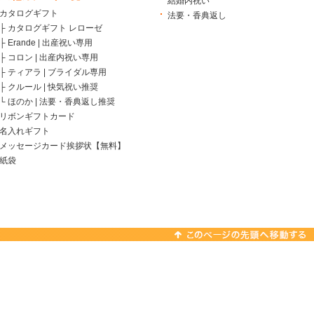
結婚内祝い
カタログギフト
法要・香典返し
├
カタログギフト レローゼ
├
Erande | 出産祝い専用
├
コロン | 出産内祝い専用
├
ティアラ | ブライダル専用
├
クルール | 快気祝い推奨
└
ほのか | 法要・香典返し推奨
リボンギフトカード
名入れギフト
メッセージカード挨拶状【無料】
紙袋