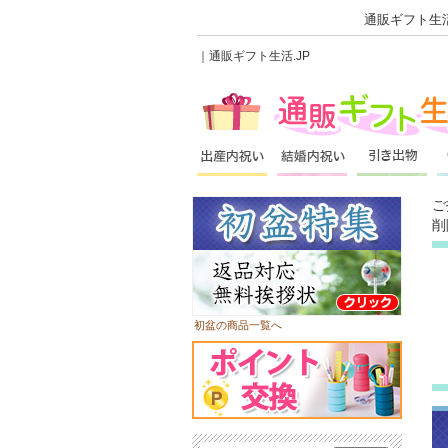
通販ギフト生活
｜通販ギフト生活.JP
ご
削
初盆の商品一覧へ