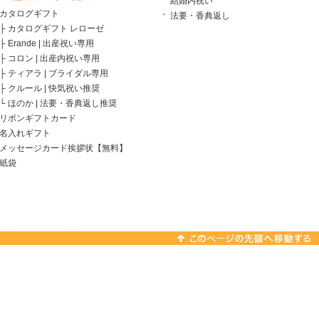
結婚内祝い
カタログギフト
法要・香典返し
├
カタログギフト レローゼ
├
Erande | 出産祝い専用
├
コロン | 出産内祝い専用
├
ティアラ | ブライダル専用
├
クルール | 快気祝い推奨
└
ほのか | 法要・香典返し推奨
リボンギフトカード
名入れギフト
メッセージカード挨拶状【無料】
紙袋