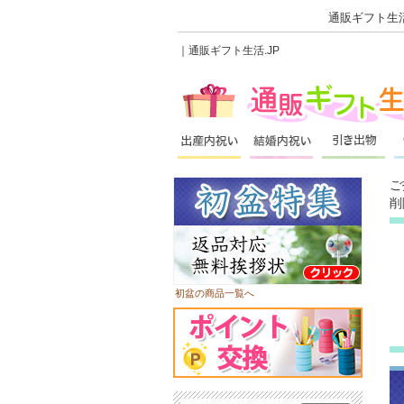
通販ギフト生活
｜通販ギフト生活.JP
ご
削
初盆の商品一覧へ