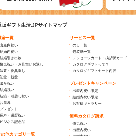
通販ギフト生活.JPサイトマップ
用途一覧
サービス一覧
出産内祝い
のし一覧
結婚内祝い
包装紙一覧
結婚引き出物
メッセージカード・挨拶状カード
快気祝い・お見舞いお返し
カタログギフトって？
法要・香典返し
カタログギフトセット内容
初盆・新盆
プレゼントキャンペーン
出産祝い
結婚祝い
出産内祝い限定
新築・引越し祝い
結婚内祝い限定
お歳暮
お客様ギャラリー
プレゼント
長寿・還暦祝い
無料カタログ請求
ビジネス記念品
快気祝い
出産内祝い
その他カテゴリ一覧