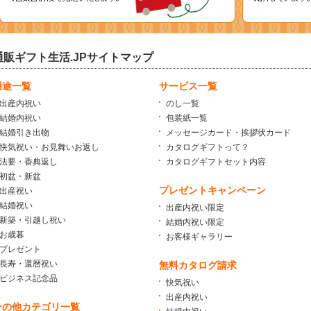
通販ギフト生活.JPサイトマップ
用途一覧
サービス一覧
出産内祝い
のし一覧
結婚内祝い
包装紙一覧
結婚引き出物
メッセージカード・挨拶状カード
快気祝い・お見舞いお返し
カタログギフトって？
法要・香典返し
カタログギフトセット内容
初盆・新盆
プレゼントキャンペーン
出産祝い
結婚祝い
出産内祝い限定
新築・引越し祝い
結婚内祝い限定
お歳暮
お客様ギャラリー
プレゼント
長寿・還暦祝い
無料カタログ請求
ビジネス記念品
快気祝い
出産内祝い
その他カテゴリ一覧