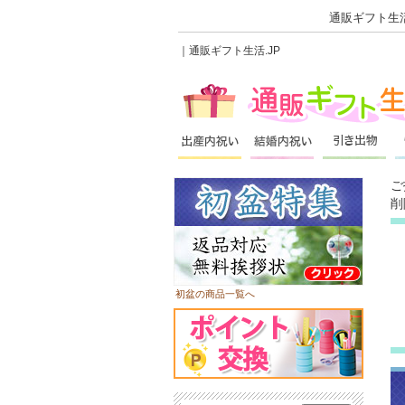
通販ギフト生活
｜通販ギフト生活.JP
ご
削
初盆の商品一覧へ