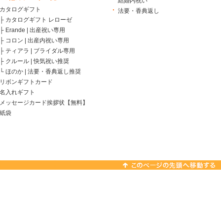
結婚内祝い
カタログギフト
法要・香典返し
├
カタログギフト レローゼ
├
Erande | 出産祝い専用
├
コロン | 出産内祝い専用
├
ティアラ | ブライダル専用
├
クルール | 快気祝い推奨
└
ほのか | 法要・香典返し推奨
リボンギフトカード
名入れギフト
メッセージカード挨拶状【無料】
紙袋