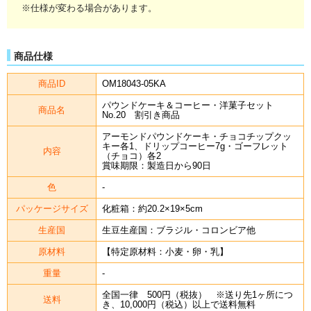
※仕様が変わる場合があります。
商品仕様
商品ID
OM18043-05KA
パウンドケーキ＆コーヒー・洋菓子セット
商品名
No.20 割引き商品
アーモンドパウンドケーキ・チョコチップクッ
キー各1、ドリップコーヒー7g・ゴーフレット
内容
（チョコ）各2
賞味期限：製造日から90日
色
-
パッケージサイズ
化粧箱：約20.2×19×5cm
生産国
生豆生産国：ブラジル・コロンビア他
原材料
【特定原材料：小麦・卵・乳】
重量
-
全国一律 500円（税抜） ※送り先1ヶ所につ
送料
き、10,000円（税込）以上で送料無料