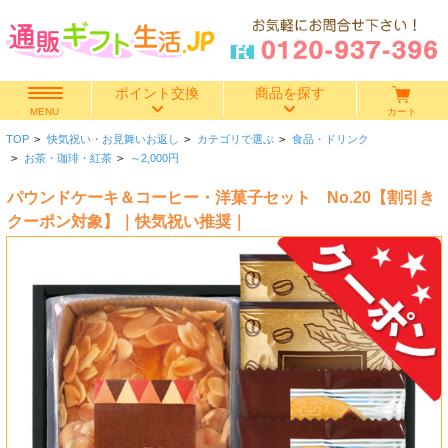
ポイント交換
商品を探す
カート
MENU
TOP
>
快気祝い・お見舞いお返し
>
カテゴリで選ぶ
>
食品・ドリンク
快気祝い
>
お茶・珈琲・紅茶
>
～2,000円
パウンドケーキ＆コーヒー・洋菓子セット No.20【割引き
香典返し
クーポン対象】｜快気祝い推奨｜
出産内祝い
結婚内祝い
結婚引き出物
出産祝い