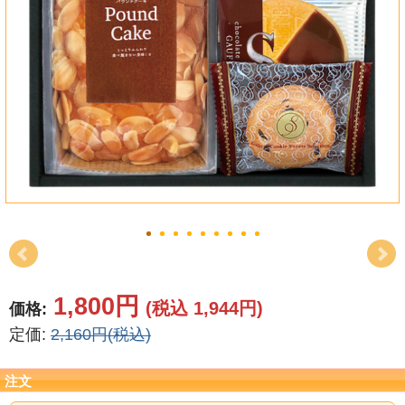
結婚祝い
新築祝い
初盆・新盆
お中元
プレゼント
長寿のお祝い
各種記念品
1,800円
(税込 1,944円)
価格:
カタログ
定価:
2,160円(税込)
その他
注文