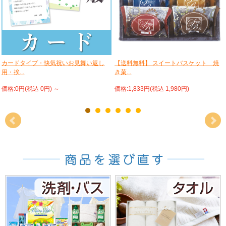
カードタイプ・快気祝いお見舞い返し
【送料無料】 スイートバスケット 焼
用・挨...
き菓...
価格:0円(税込 0円)
～
価格:1,833円(税込 1,980円)