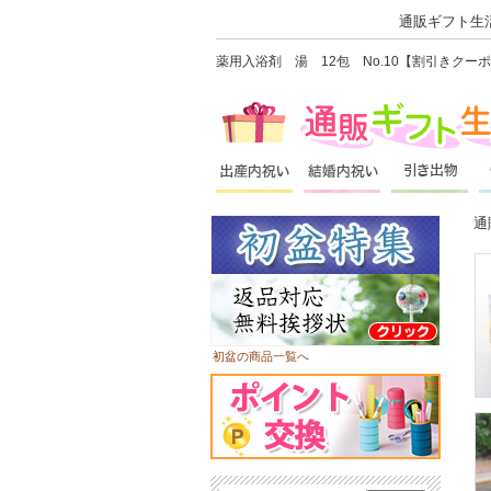
通販ギフト生活
薬用入浴剤 湯 12包 No.10【割引きク
通
初盆の商品一覧へ