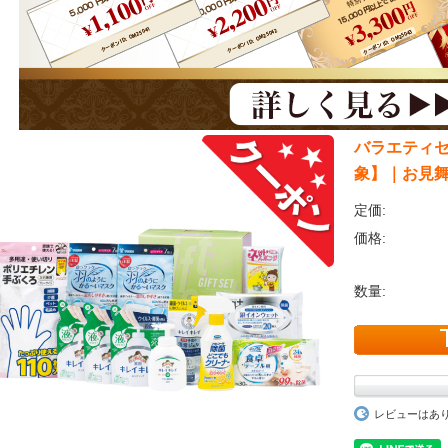
バラエティセ
象】｜お見
定価:
価格:
数量:
レビューはあ