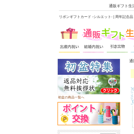
通販ギフト生活
リボンギフトカード -シルエット- | 周年記
通
初盆の商品一覧へ