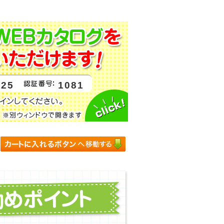
525
1081