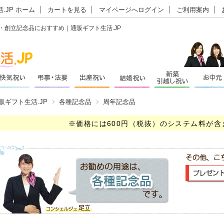
.JP ホーム
カートを見る
マイページへログイン
ご利用案内
念品・創立記念品におすすめ｜通販ギフト生活.JP
販ギフト生活.JP
各種記念品
周年記念品
※価格には600円（税抜）のシステム料が含