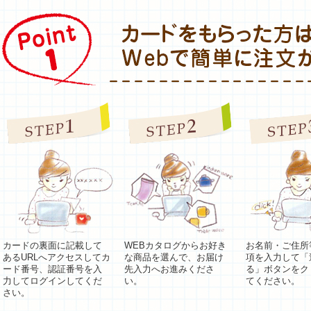
カードの裏面に記載して
WEBカタログからお好き
お名前・ご住所
あるURLへアクセスしてカ
な商品を選んで、お届け
項を入力して「
ード番号、認証番号を入
先入力へお進みくださ
る」ボタンをク
力してログインしてくだ
い。
てください。
さい。