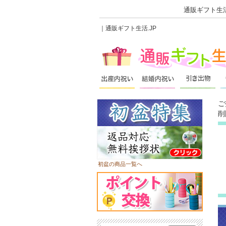
通販ギフト生活
｜通販ギフト生活.JP
ご
削
初盆の商品一覧へ