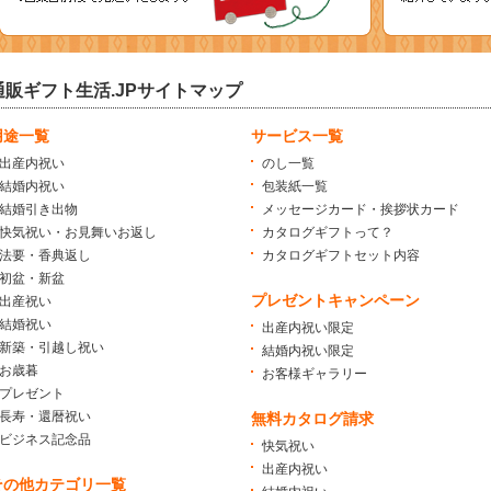
通販ギフト生活.JPサイトマップ
用途一覧
サービス一覧
出産内祝い
のし一覧
結婚内祝い
包装紙一覧
結婚引き出物
メッセージカード・挨拶状カード
快気祝い・お見舞いお返し
カタログギフトって？
法要・香典返し
カタログギフトセット内容
初盆・新盆
プレゼントキャンペーン
出産祝い
結婚祝い
出産内祝い限定
新築・引越し祝い
結婚内祝い限定
お歳暮
お客様ギャラリー
プレゼント
長寿・還暦祝い
無料カタログ請求
ビジネス記念品
快気祝い
出産内祝い
その他カテゴリ一覧