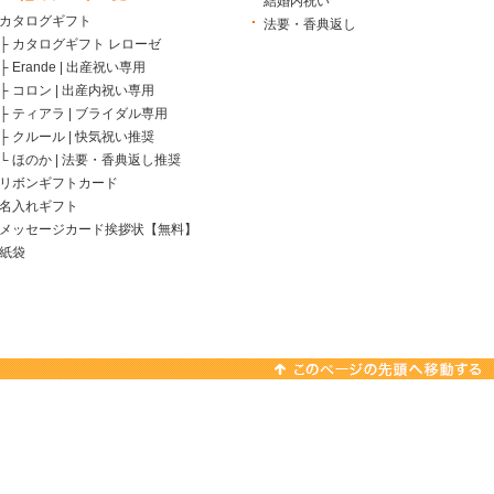
結婚内祝い
カタログギフト
法要・香典返し
├
カタログギフト レローゼ
├
Erande | 出産祝い専用
├
コロン | 出産内祝い専用
├
ティアラ | ブライダル専用
├
クルール | 快気祝い推奨
└
ほのか | 法要・香典返し推奨
リボンギフトカード
名入れギフト
メッセージカード挨拶状【無料】
紙袋