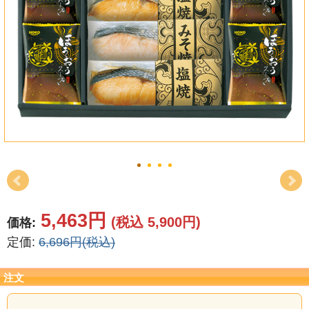
結婚祝い
新築祝い
初盆・新盆
お中元
プレゼント
長寿のお祝い
各種記念品
5,463円
(税込 5,900円)
価格:
定価:
6,696円(税込)
カタログ
その他
注文