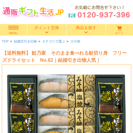
ポイント交換
商品を探す
カート
MENU
TOP
>
結婚式引き出物
>
カテゴリで選ぶ
>
その他
快気祝い
【送料無料】 鮭乃家 そのまま食べれる鮭切り身 フリー
香典返し
ズドライセット No.62｜結婚引き出物人気｜
出産内祝い
結婚内祝い
結婚引き出物
出産祝い