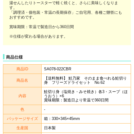
湯せんしたりトースターで軽く焼くと、さらに美味しくなりま
す。
「調理済・個包装・常温の長期保存」ご自宅用、各種ご贈答にも
おすすめです。
賞味期限：常温で製造日から360日間
※仕様が変わる場合があります。
商品仕様
商品ID
SA078-022CBR
【送料無料】 鮭乃家 そのまま食べれる鮭切り
商品名
身 フリーズドライセット No.62
鮭切り身（塩焼き・みそ焼き）各3・スープ（ほ
内容
うおう）×6
賞味期限：製造日より常温で360日間
色
-
パッケージサイズ
箱：330×345×45mm
生産国
日本製