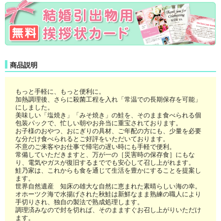
商品説明
もっと手軽に、もっと便利に。
加熱調理後、さらに殺菌工程を入れ「常温での長期保存を可能」
にしました。
美味しい「塩焼き」「みそ焼き」の鮭を、そのまま食べられる個
包装パックで、忙しい朝やお弁当に重宝されております。
お子様のおやつ、おにぎりの具材、ご年配の方にも、少量を必要
な分だけ食べられるとご好評をいただいております。
不意のご来客やお仕事で帰宅の遅い時にも手軽で便利。
常備していただきますと、万が一の［災害時の保存食］にもな
り、電気やガスが復旧するまででも安心して召し上がれます。
鮭乃家は、これからも食を通じて生活を豊かにすることを提案し
ます。
世界自然遺産 知床の雄大な自然に恵まれた素晴らしい海の幸。
オホーツク海で水揚げされた秋鮭は新鮮なまま熟練の職人により
手切りされ、独自の製法で熟成処理します。
調理済みなので封を切れば、そのまますぐお召し上がりいただけ
ます。