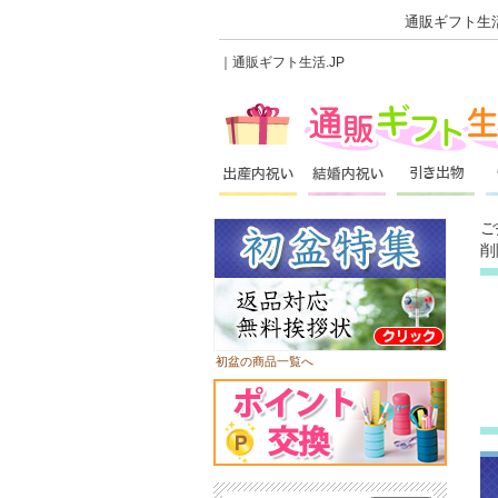
通販ギフト生活
｜通販ギフト生活.JP
ご
削
初盆の商品一覧へ