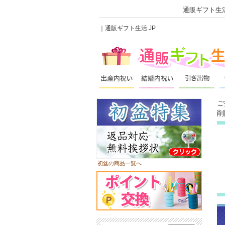
通販ギフト生活
｜通販ギフト生活.JP
ご
削
初盆の商品一覧へ