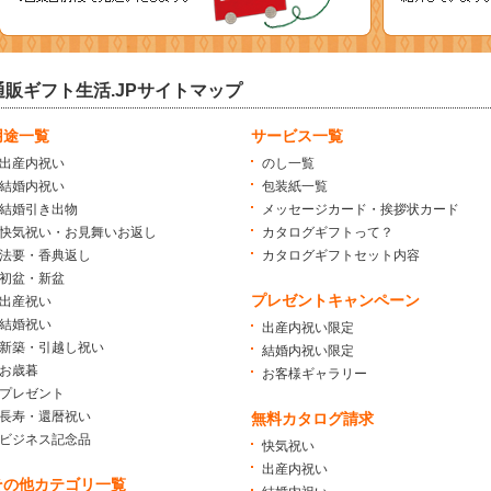
通販ギフト生活.JPサイトマップ
用途一覧
サービス一覧
出産内祝い
のし一覧
結婚内祝い
包装紙一覧
結婚引き出物
メッセージカード・挨拶状カード
快気祝い・お見舞いお返し
カタログギフトって？
法要・香典返し
カタログギフトセット内容
初盆・新盆
プレゼントキャンペーン
出産祝い
結婚祝い
出産内祝い限定
新築・引越し祝い
結婚内祝い限定
お歳暮
お客様ギャラリー
プレゼント
長寿・還暦祝い
無料カタログ請求
ビジネス記念品
快気祝い
出産内祝い
その他カテゴリ一覧