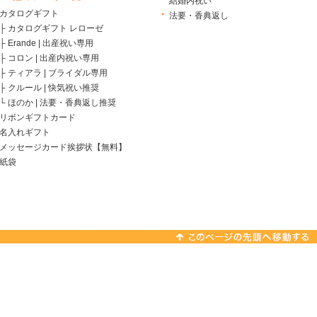
結婚内祝い
カタログギフト
法要・香典返し
├
カタログギフト レローゼ
├
Erande | 出産祝い専用
├
コロン | 出産内祝い専用
├
ティアラ | ブライダル専用
├
クルール | 快気祝い推奨
└
ほのか | 法要・香典返し推奨
リボンギフトカード
名入れギフト
メッセージカード挨拶状【無料】
紙袋