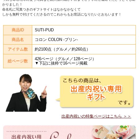
かりました！
命名札に写真つきのギフトサイトはなかなかなくて
しかも無料で付けてくださるのでこれからもお世話になりたいとおもいます！
商品ID
SUTI-PUD
商品名
コロン COLON -プリン-
アイテム数
約2100点（グルメ／約260点）
426ページ（グルメ／128ページ）
総ページ数
▼下記に抜粋で16ページ掲載
出産内祝いの特集ページはこちら ＞＞