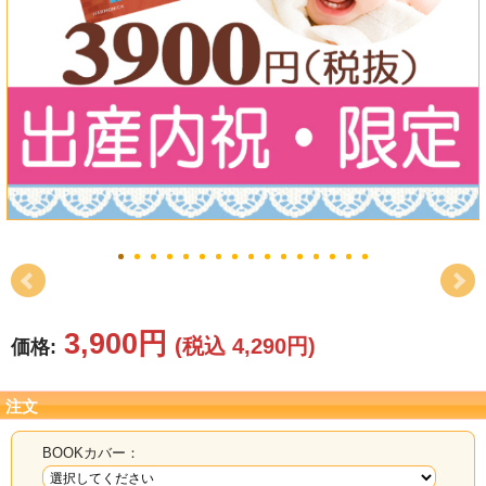
結婚祝い
新築祝い
初盆・新盆
お中元
プレゼント
長寿のお祝い
各種記念品
3,900円
(税込 4,290円)
価格:
カタログ
注文
その他
BOOKカバー：