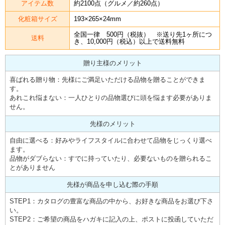
アイテム数
約2100点（グルメ／約260点）
化粧箱サイズ
193×265×24mm
全国一律 500円（税抜） ※送り先1ヶ所につ
送料
き、10,000円（税込）以上で送料無料
贈り主様のメリット
喜ばれる贈り物：先様にご満足いただける品物を贈ることができま
す。
あれこれ悩まない：一人ひとりの品物選びに頭を悩ます必要がありま
せん。
先様のメリット
自由に選べる：好みやライフスタイルに合わせて品物をじっくり選べ
ます。
品物がダブらない：すでに持っていたり、必要ないものを贈られるこ
とがありません
先様が商品を申し込む際の手順
STEP1：カタログの豊富な商品の中から、お好きな商品をお選び下さ
い。
STEP2：ご希望の商品をハガキに記入の上、ポストに投函していただ