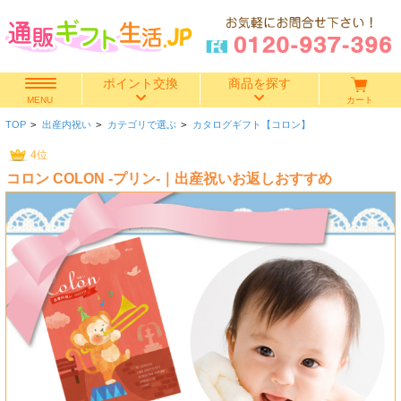
ポイント交換
商品を探す
カート
MENU
TOP
>
出産内祝い
>
カテゴリで選ぶ
>
カタログギフト【コロン】
快気祝い
4位
コロン COLON -プリン-｜出産祝いお返しおすすめ
香典返し
出産内祝い
結婚内祝い
結婚引き出物
出産祝い