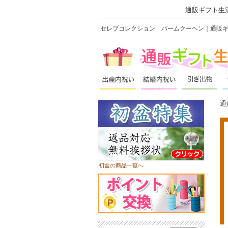
通販ギフト生活
セレブコレクション バームクーヘン｜通販ギフ
通
初盆の商品一覧へ