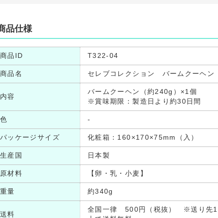
商品仕様
商品ID
T322-04
商品名
セレブコレクション バームクーヘン
バームクーヘン（約240g）×1個
内容
※賞味期限：製造日より約30日間
色
-
パッケージサイズ
化粧箱：160×170×75mm（入）
生産国
日本製
原材料
【卵・乳・小麦】
重量
約340g
全国一律 500円（税抜） ※送り先1
送料