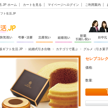
.JP ホーム
カートを見る
マイページへログイン
ご利用案内
ト生活.JP
販ギフト生活.JP
結婚式引き出物
カテゴリで選ぶ
グルメ（引き菓
セレブコレ
価格:
数量: