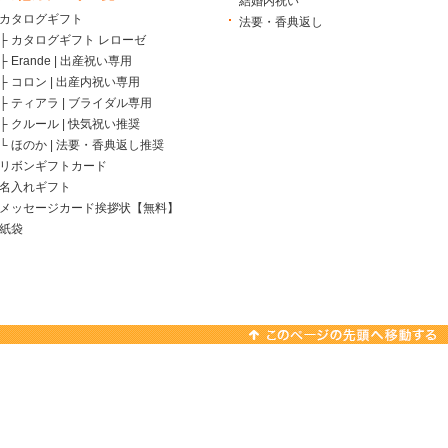
結婚内祝い
カタログギフト
法要・香典返し
├
カタログギフト レローゼ
├
Erande | 出産祝い専用
├
コロン | 出産内祝い専用
├
ティアラ | ブライダル専用
├
クルール | 快気祝い推奨
└
ほのか | 法要・香典返し推奨
リボンギフトカード
名入れギフト
メッセージカード挨拶状【無料】
紙袋