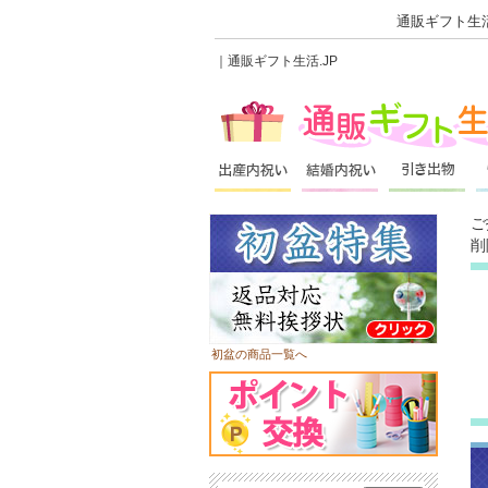
通販ギフト生活
｜通販ギフト生活.JP
ご
削
初盆の商品一覧へ