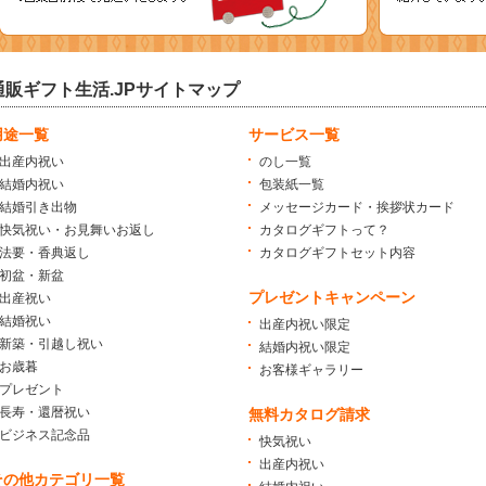
通販ギフト生活.JPサイトマップ
用途一覧
サービス一覧
出産内祝い
のし一覧
結婚内祝い
包装紙一覧
結婚引き出物
メッセージカード・挨拶状カード
快気祝い・お見舞いお返し
カタログギフトって？
法要・香典返し
カタログギフトセット内容
初盆・新盆
プレゼントキャンペーン
出産祝い
結婚祝い
出産内祝い限定
新築・引越し祝い
結婚内祝い限定
お歳暮
お客様ギャラリー
プレゼント
長寿・還暦祝い
無料カタログ請求
ビジネス記念品
快気祝い
出産内祝い
その他カテゴリ一覧