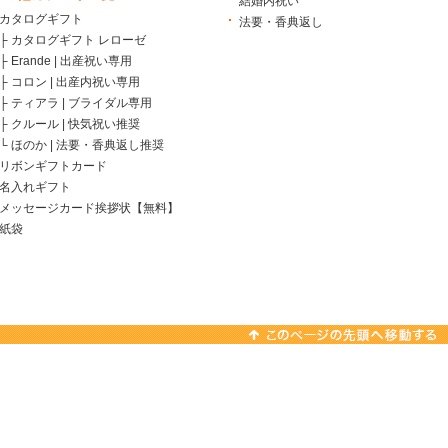
結婚内祝い
カタログギフト
法要・香典返し
├
カタログギフト レローゼ
├
Erande | 出産祝い専用
├
コロン | 出産内祝い専用
├
ティアラ | ブライダル専用
├
クルール | 快気祝い推奨
└
ほのか | 法要・香典返し推奨
リボンギフトカード
名入れギフト
メッセージカード挨拶状【無料】
紙袋