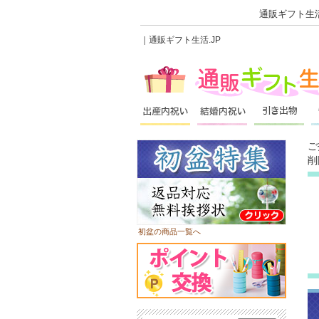
通販ギフト生活
｜通販ギフト生活.JP
ご
削
初盆の商品一覧へ