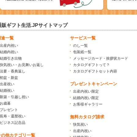
通販ギフト生活.JPサイトマップ
用途一覧
サービス一覧
出産内祝い
のし一覧
結婚内祝い
包装紙一覧
結婚引き出物
メッセージカード・挨拶状カード
快気祝い・お見舞いお返し
カタログギフトって？
法要・香典返し
カタログギフトセット内容
初盆・新盆
プレゼントキャンペーン
出産祝い
結婚祝い
出産内祝い限定
新築・引越し祝い
結婚内祝い限定
お歳暮
お客様ギャラリー
プレゼント
長寿・還暦祝い
無料カタログ請求
ビジネス記念品
快気祝い
出産内祝い
その他カテゴリ一覧