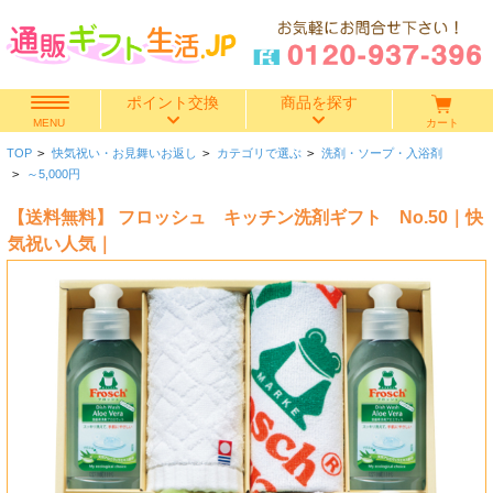
ポイント交換
商品を探す
カート
MENU
TOP
>
快気祝い・お見舞いお返し
>
カテゴリで選ぶ
>
洗剤・ソープ・入浴剤
快気祝い
>
～5,000円
【送料無料】 フロッシュ キッチン洗剤ギフト No.50｜快
香典返し
気祝い人気｜
出産内祝い
結婚内祝い
結婚引き出物
出産祝い