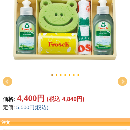
結婚祝い
新築祝い
初盆・新盆
お中元
プレゼント
長寿のお祝い
各種記念品
4,400円
(税込 4,840円)
価格:
カタログ
定価:
5,500円(税込)
その他
注文