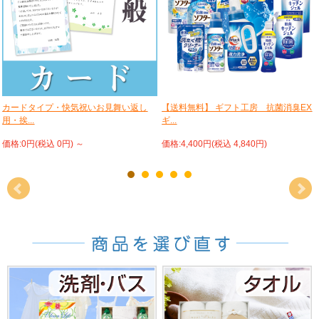
カードタイプ・快気祝いお見舞い返し
【送料無料】 ギフト工房 抗菌消臭EX
用・挨...
ギ...
価格:0円(税込 0円)
～
価格:4,400円(税込 4,840円)