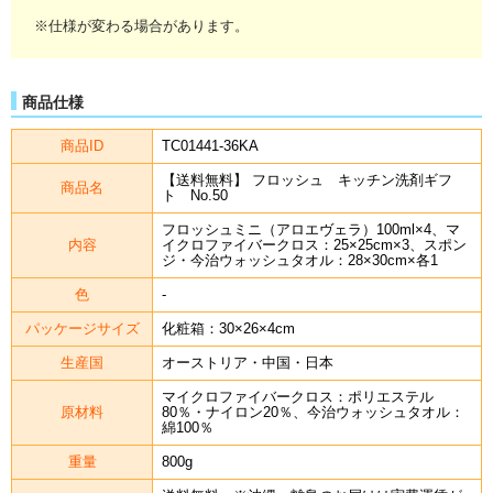
※仕様が変わる場合があります。
商品仕様
商品ID
TC01441-36KA
【送料無料】 フロッシュ キッチン洗剤ギフ
商品名
ト No.50
フロッシュミニ（アロエヴェラ）100ml×4、マ
内容
イクロファイバークロス：25×25cm×3、スポン
ジ・今治ウォッシュタオル：28×30cm×各1
色
-
パッケージサイズ
化粧箱：30×26×4cm
生産国
オーストリア・中国・日本
マイクロファイバークロス：ポリエステル
原材料
80％・ナイロン20％、今治ウォッシュタオル：
綿100％
重量
800g