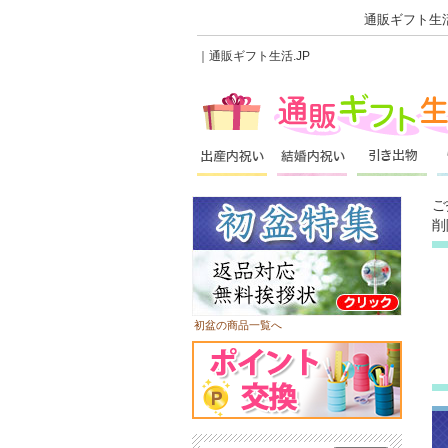
通販ギフト生活
｜通販ギフト生活.JP
ご
削
初盆の商品一覧へ