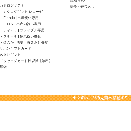
結婚内祝い
カタログギフト
法要・香典返し
├
カタログギフト レローゼ
├
Erande | 出産祝い専用
├
コロン | 出産内祝い専用
├
ティアラ | ブライダル専用
├
クルール | 快気祝い推奨
└
ほのか | 法要・香典返し推奨
リボンギフトカード
名入れギフト
メッセージカード挨拶状【無料】
紙袋