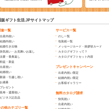
通販ギフト生活.JPサイトマップ
用途一覧
サービス一覧
出産内祝い
のし一覧
結婚内祝い
包装紙一覧
結婚引き出物
メッセージカード・挨拶状カード
快気祝い・お見舞いお返し
カタログギフトって？
法要・香典返し
カタログギフトセット内容
初盆・新盆
プレゼントキャンペーン
出産祝い
結婚祝い
出産内祝い限定
新築・引越し祝い
結婚内祝い限定
お歳暮
お客様ギャラリー
プレゼント
長寿・還暦祝い
無料カタログ請求
ビジネス記念品
快気祝い
出産内祝い
その他カテゴリ一覧