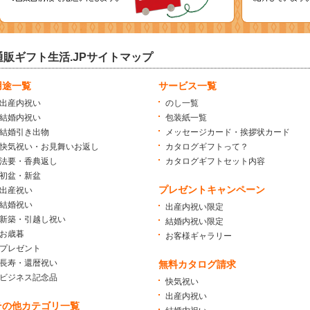
通販ギフト生活.JPサイトマップ
用途一覧
サービス一覧
出産内祝い
のし一覧
結婚内祝い
包装紙一覧
結婚引き出物
メッセージカード・挨拶状カード
快気祝い・お見舞いお返し
カタログギフトって？
法要・香典返し
カタログギフトセット内容
初盆・新盆
プレゼントキャンペーン
出産祝い
結婚祝い
出産内祝い限定
新築・引越し祝い
結婚内祝い限定
お歳暮
お客様ギャラリー
プレゼント
長寿・還暦祝い
無料カタログ請求
ビジネス記念品
快気祝い
出産内祝い
その他カテゴリ一覧