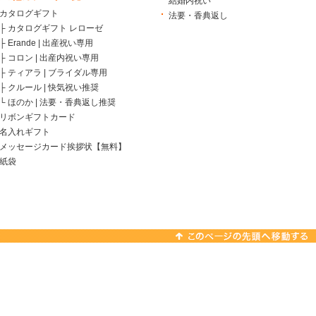
結婚内祝い
カタログギフト
法要・香典返し
├
カタログギフト レローゼ
├
Erande | 出産祝い専用
├
コロン | 出産内祝い専用
├
ティアラ | ブライダル専用
├
クルール | 快気祝い推奨
└
ほのか | 法要・香典返し推奨
リボンギフトカード
名入れギフト
メッセージカード挨拶状【無料】
紙袋