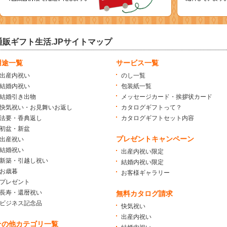
通販ギフト生活.JPサイトマップ
用途一覧
サービス一覧
出産内祝い
のし一覧
結婚内祝い
包装紙一覧
結婚引き出物
メッセージカード・挨拶状カード
快気祝い・お見舞いお返し
カタログギフトって？
法要・香典返し
カタログギフトセット内容
初盆・新盆
プレゼントキャンペーン
出産祝い
結婚祝い
出産内祝い限定
新築・引越し祝い
結婚内祝い限定
お歳暮
お客様ギャラリー
プレゼント
長寿・還暦祝い
無料カタログ請求
ビジネス記念品
快気祝い
出産内祝い
その他カテゴリ一覧