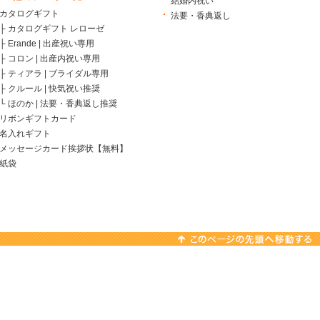
結婚内祝い
カタログギフト
法要・香典返し
├
カタログギフト レローゼ
├
Erande | 出産祝い専用
├
コロン | 出産内祝い専用
├
ティアラ | ブライダル専用
├
クルール | 快気祝い推奨
└
ほのか | 法要・香典返し推奨
リボンギフトカード
名入れギフト
メッセージカード挨拶状【無料】
紙袋