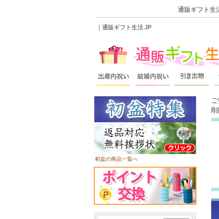
通販ギフト生活
｜通販ギフト生活.JP
ご
削
初盆の商品一覧へ