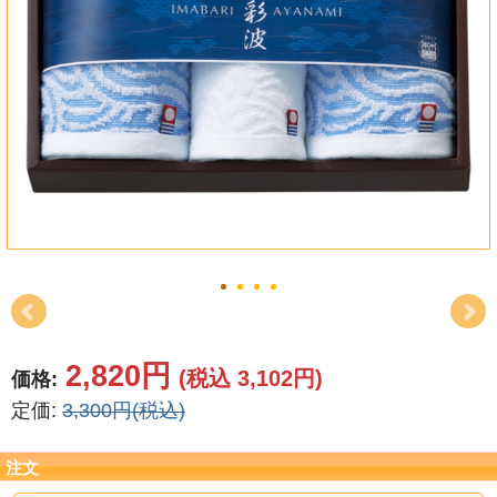
結婚祝い
新築祝い
初盆・新盆
お中元
プレゼント
長寿のお祝い
各種記念品
2,820円
(税込 3,102円)
価格:
カタログ
定価:
3,300円(税込)
その他
注文