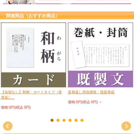
関連商品（おすすめ商品）
【名前なし】和柄・カードタイプ（香
香典返し用挨拶状・既製巻紙
典返し...
価格:0円(税込 0円)
～
価格:0円(税込 0円)