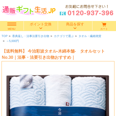
ポイント交換
商品を探す
カート
MENU
TOP
>
香典返し・法事法要引き出物
>
カテゴリで選ぶ
>
タオル・繊維雑貨
快気祝い
>
～5,000円
【送料無料】 今治彩波タオル-木綿本舗- タオルセット
香典返し
No.30｜法事・法要引き出物おすすめ｜
出産内祝い
結婚内祝い
結婚引き出物
出産祝い