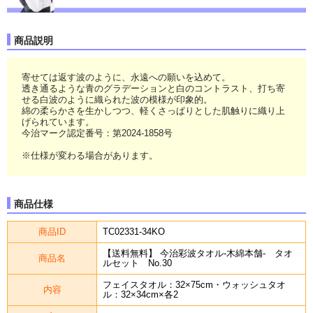
商品説明
寄せては返す波のように、永遠への願いを込めて。
透き通るような青のグラデーションと白のコントラスト、打ち寄
せる白波のように織られた波の模様が印象的。
綿の柔らかさを生かしつつ、軽くさっぱりとした肌触りに織り上
げられています。
今治マーク認定番号：第2024-1858号
※仕様が変わる場合があります。
商品仕様
商品ID
TC02331-34KO
【送料無料】 今治彩波タオル-木綿本舗- タオ
商品名
ルセット No.30
フェイスタオル：32×75cm・ウォッシュタオ
内容
ル：32×34cm×各2