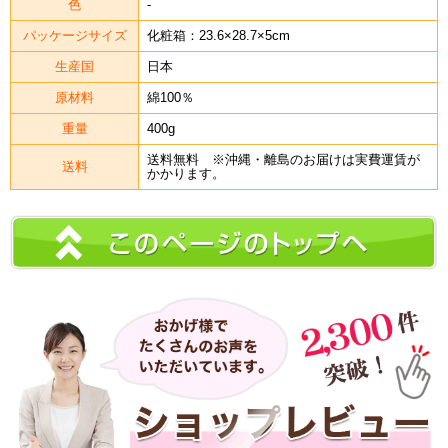
色
-
パッケージサイズ
化粧箱：23.6×28.7×5cm
生産国
日本
原材料
綿100％
重量
400g
送料無料 ※沖縄・離島のお届けは実費運賃が
送料
かかります。