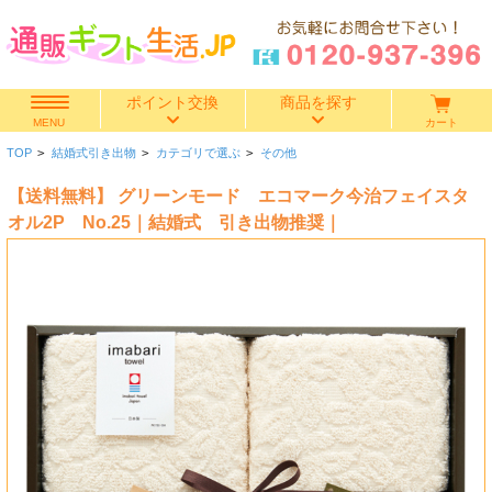
ポイント交換
商品を探す
カート
MENU
TOP
>
結婚式引き出物
>
カテゴリで選ぶ
>
その他
快気祝い
【送料無料】 グリーンモード エコマーク今治フェイスタ
香典返し
オル2P No.25｜結婚式 引き出物推奨｜
出産内祝い
結婚内祝い
結婚引き出物
出産祝い