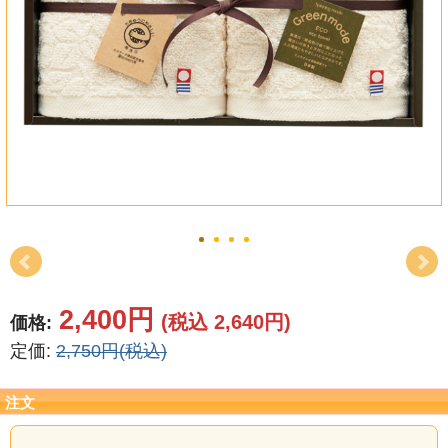
結婚祝い
新築祝い
初盆・新盆
お中元
プレゼント
長寿のお祝い
各種記念品
2,400円
(税込 2,640円)
価格:
定価:
2,750円(税込)
カタログ
その他
注文