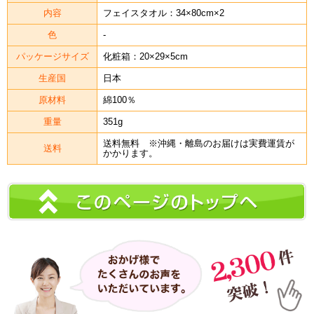
内容
フェイスタオル：34×80cm×2
色
-
パッケージサイズ
化粧箱：20×29×5cm
生産国
日本
原材料
綿100％
重量
351g
送料無料 ※沖縄・離島のお届けは実費運賃が
送料
かかります。