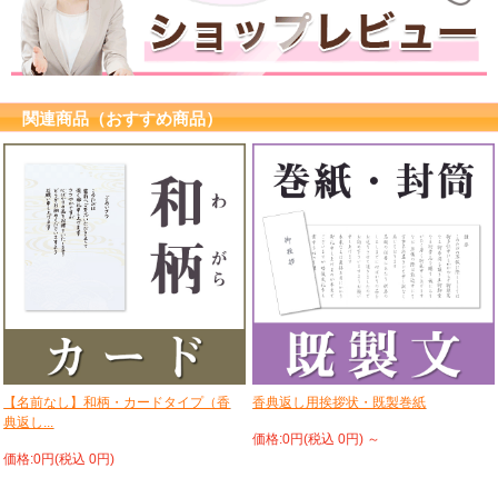
関連商品（おすすめ商品）
【名前なし】和柄・カードタイプ（香
香典返し用挨拶状・既製巻紙
典返し...
価格:0円(税込 0円)
～
価格:0円(税込 0円)