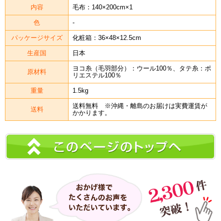
内容
毛布：140×200cm×1
色
-
パッケージサイズ
化粧箱：36×48×12.5cm
生産国
日本
ヨコ糸（毛羽部分）：ウール100％、タテ糸：ポ
原材料
リエステル100％
重量
1.5kg
送料無料 ※沖縄・離島のお届けは実費運賃が
送料
かかります。