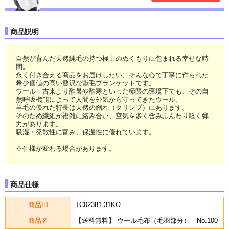
商品説明
自然が育んだ天然純毛の持つ極上のぬくもりに包まれる幸せな時
間。
永く付き合える商品をお届けしたい、そんな心で丁寧に作られた
希少価値の高い贅沢な獣毛ブランケットです。
ウール 古来より酷暑や酷寒といった極限の環境下でも、その自
然呼吸機能によって人間を外気から守ってきたウール。
羊毛の優れた特長は天然の縮れ（クリンプ）にあります。
そのため繊維が複雑に絡み合い、空気を多く含みふんわり軽く弾
力があります。
吸湿・発散性に富み、保温性に優れています。
※仕様が変わる場合があります。
商品仕様
商品ID
TC02381-31KO
商品名
【送料無料】 ウール毛布（毛羽部分） No.100