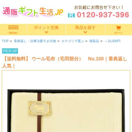
ポイント交換
商品を探す
カート
MENU
TOP
>
香典返し・法事法要引き出物
>
カテゴリで選ぶ
>
寝装品
>
～10,000円
快気祝い
PICK UP
【送料無料】 ウール毛布（毛羽部分） No.100｜香典返し
香典返し
人気｜
出産内祝い
結婚内祝い
結婚引き出物
出産祝い