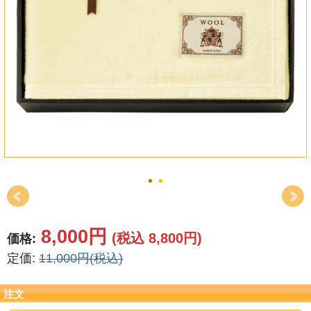
結婚祝い
新築祝い
初盆・新盆
お中元
プレゼント
長寿のお祝い
各種記念品
8,000円
(税込 8,800円)
価格:
カタログ
定価:
11,000円(税込)
その他
注文