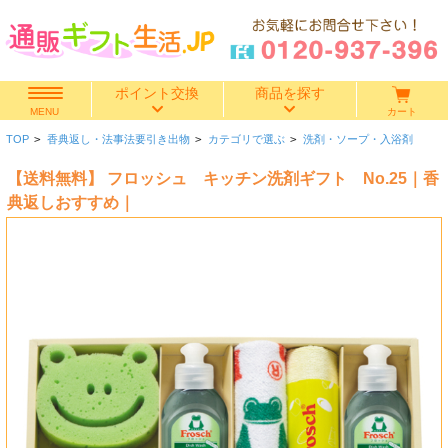
ポイント交換
商品を探す
カート
MENU
TOP
>
香典返し・法事法要引き出物
>
カテゴリで選ぶ
>
洗剤・ソープ・入浴剤
快気祝い
【送料無料】 フロッシュ キッチン洗剤ギフト No.25｜香
香典返し
典返しおすすめ｜
出産内祝い
結婚内祝い
結婚引き出物
出産祝い