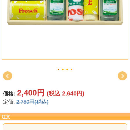
結婚祝い
新築祝い
初盆・新盆
お中元
プレゼント
長寿のお祝い
各種記念品
2,400円
(税込 2,640円)
価格:
定価:
2,750円(税込)
カタログ
その他
注文