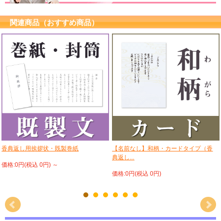
関連商品（おすすめ商品）
香典返し用挨拶状・既製巻紙
【名前なし】和柄・カードタイプ（香
典返し...
価格:0円(税込 0円)
～
価格:0円(税込 0円)