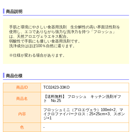
商品説明
手肌と環境にやさしい食器用洗剤 生分解性の高い界面活性剤を
使用し、エコでありながら強力な洗浄力を持つ「フロッシュ」
は、天然アロエヴェラエキス配合。
弱酸性で手肌にも優しい食器用洗剤です。
洗浄成分はほぼ100％自然に還ります。
※仕様が変わる場合があります。
商品仕様
商品ID
TC02423-33KO
【送料無料】 フロッシュ キッチン洗剤ギフ
商品名
ト No.25
フロッシュミニ（アロエヴェラ）100ml×2、マ
内容
イクロファイバークロス：25×25cm×3、スポン
ジ×1
色
-