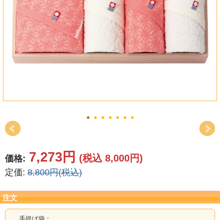
結婚祝い
新築祝い
初盆・新盆
お中元
プレゼント
長寿のお祝い
各種記念品
7,273円
(税込 8,000円)
価格:
定価:
8,800円(税込)
カタログ
その他
注文
手提げ袋：