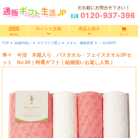
ポイント交換
商品を探す
カート
MENU
TOP
>
結婚内祝い
>
カテゴリで選ぶ
>
タオル・繊維雑貨
>
～10,000円
快気祝い
寿々 今治 木箱入り バスタオル・フェイスタオル3Pセ
香典返し
ット No.80｜特選ギフト｜結婚祝いお返し人気｜
出産内祝い
結婚内祝い
結婚引き出物
出産祝い