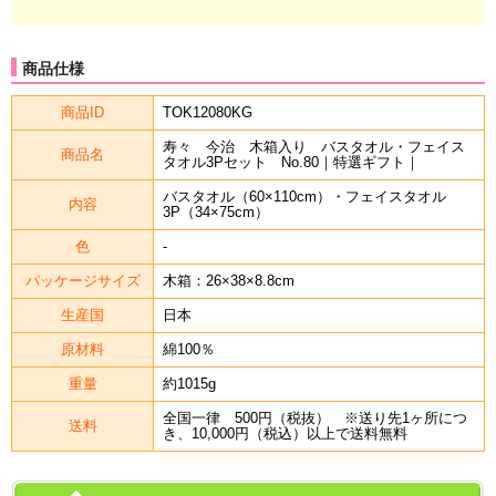
商品仕様
商品ID
TOK12080KG
寿々 今治 木箱入り バスタオル・フェイス
商品名
タオル3Pセット No.80｜特選ギフト｜
バスタオル（60×110cm）・フェイスタオル
内容
3P（34×75cm）
色
-
パッケージサイズ
木箱：26×38×8.8cm
生産国
日本
原材料
綿100％
重量
約1015g
全国一律 500円（税抜） ※送り先1ヶ所につ
送料
き、10,000円（税込）以上で送料無料