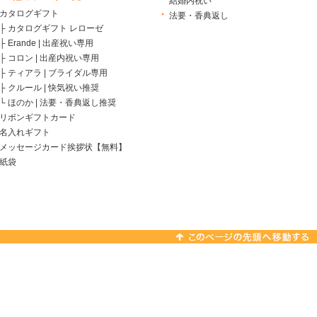
結婚内祝い
カタログギフト
法要・香典返し
├
カタログギフト レローゼ
├
Erande | 出産祝い専用
├
コロン | 出産内祝い専用
├
ティアラ | ブライダル専用
├
クルール | 快気祝い推奨
└
ほのか | 法要・香典返し推奨
リボンギフトカード
名入れギフト
メッセージカード挨拶状【無料】
紙袋