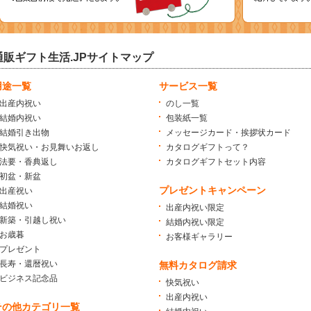
通販ギフト生活.JPサイトマップ
用途一覧
サービス一覧
出産内祝い
のし一覧
結婚内祝い
包装紙一覧
結婚引き出物
メッセージカード・挨拶状カード
快気祝い・お見舞いお返し
カタログギフトって？
法要・香典返し
カタログギフトセット内容
初盆・新盆
プレゼントキャンペーン
出産祝い
結婚祝い
出産内祝い限定
新築・引越し祝い
結婚内祝い限定
お歳暮
お客様ギャラリー
プレゼント
長寿・還暦祝い
無料カタログ請求
ビジネス記念品
快気祝い
出産内祝い
その他カテゴリ一覧