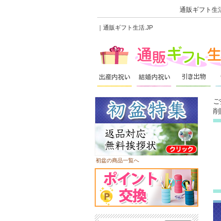
通販ギフト生活
｜通販ギフト生活.JP
ご
削
初盆の商品一覧へ