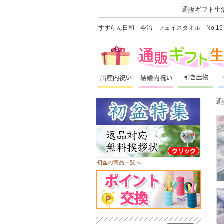
通販ギフト生活
すずらん日和 今治 フェイスタオル No.1
通
初盆の商品一覧へ