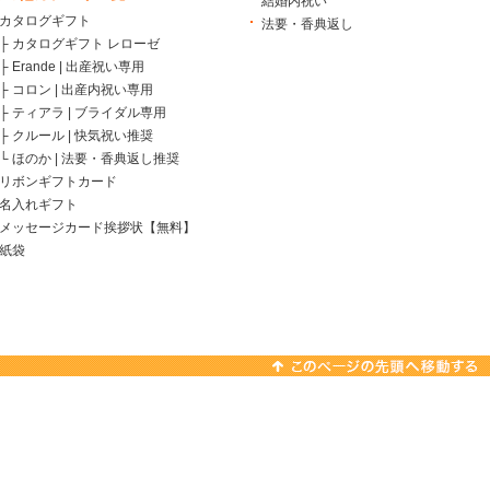
結婚内祝い
カタログギフト
法要・香典返し
├
カタログギフト レローゼ
├
Erande | 出産祝い専用
├
コロン | 出産内祝い専用
├
ティアラ | ブライダル専用
├
クルール | 快気祝い推奨
└
ほのか | 法要・香典返し推奨
リボンギフトカード
名入れギフト
メッセージカード挨拶状【無料】
紙袋