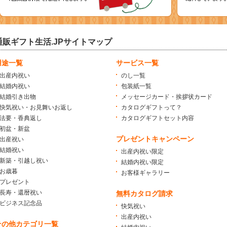
通販ギフト生活.JPサイトマップ
用途一覧
サービス一覧
出産内祝い
のし一覧
結婚内祝い
包装紙一覧
結婚引き出物
メッセージカード・挨拶状カード
快気祝い・お見舞いお返し
カタログギフトって？
法要・香典返し
カタログギフトセット内容
初盆・新盆
プレゼントキャンペーン
出産祝い
結婚祝い
出産内祝い限定
新築・引越し祝い
結婚内祝い限定
お歳暮
お客様ギャラリー
プレゼント
長寿・還暦祝い
無料カタログ請求
ビジネス記念品
快気祝い
出産内祝い
その他カテゴリ一覧