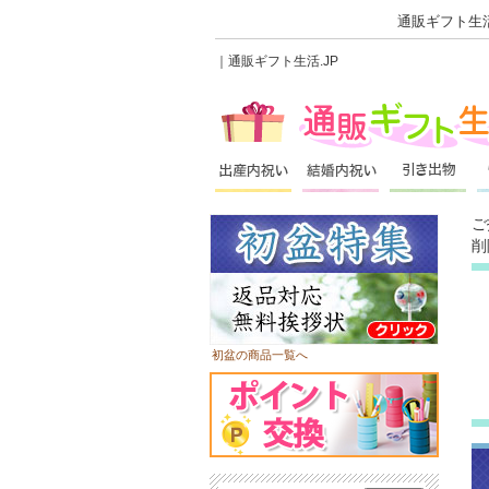
通販ギフト生活
｜通販ギフト生活.JP
ご
削
初盆の商品一覧へ