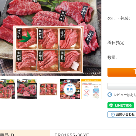
のし・包装:
着日指定:
数量:
レビューはあ
商品ID
TR01655-38YE