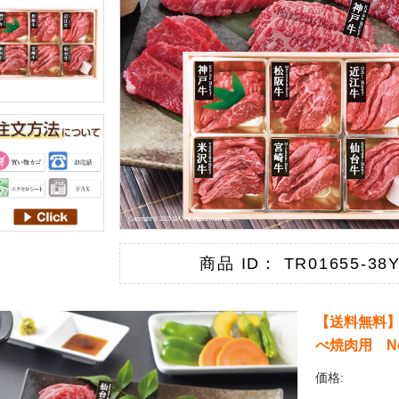
商品 ID： TR01655-38
【送料無料
べ焼肉用 N
価格: