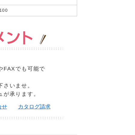
00
やFAXでも可能で
下さいませ。
ュが承ります。
合せ
カタログ請求