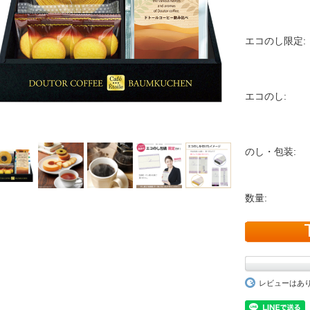
エコのし限定:
エコのし:
のし・包装:
数量:
レビューはあ