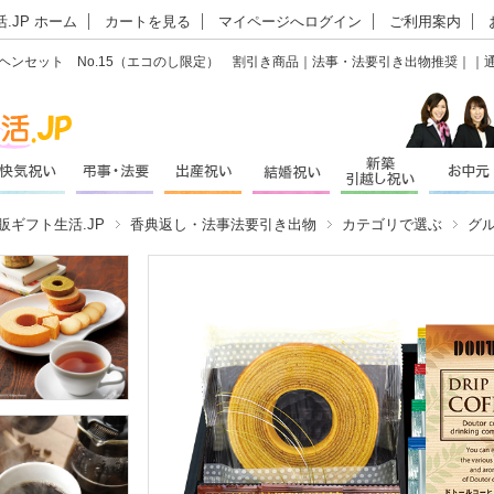
.JP ホーム
カートを見る
マイページへログイン
ご利用案内
ムクーヘンセット No.15（エコのし限定） 割引き商品｜法事・法要引き出物推奨｜｜通
販ギフト生活.JP
香典返し・法事法要引き出物
カテゴリで選ぶ
グ