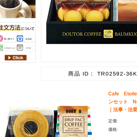
商品 ID： TR02592-36
Cafe Et
ンセット N
｜法事・法
定価:
価格: